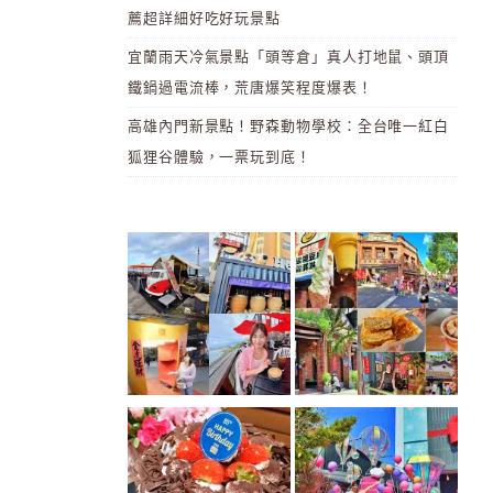
薦超詳細好吃好玩景點
宜蘭雨天冷氣景點「頭等倉」真人打地鼠、頭頂
鐵鍋過電流棒，荒唐爆笑程度爆表！
高雄內門新景點！野森動物學校：全台唯一紅白
狐狸谷體驗，一票玩到底！