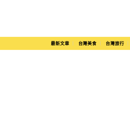
Main Menu
Yuki's Life
最新文章
台灣美食
台灣旅行
金門懶人包