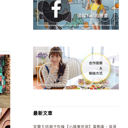
最新文章
宜蘭五結親子包棟【小蘋果民宿】電動車、溜滑