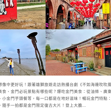
想像中更好玩！跟著雄獅旅遊走訪熱播台劇《不如海邊吹吹
美食、金門必玩景點有哪些呢？爆吃金門美食：從油條、廣
、小金門芋頭餐等，每一口都是在地好滋味！暢玩金門特點
隨手一拍都是金門限定復古大片！登上大膽...