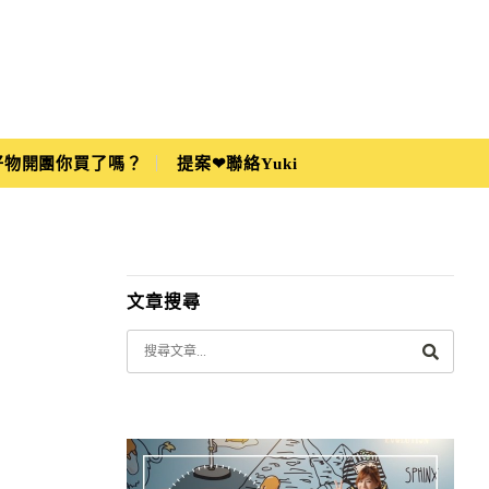
i好物開團你買了嗎？
提案❤聯絡Yuki
文章搜尋