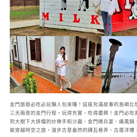
金門旅遊必吃必玩懶人包來囉！這座充滿故事的島嶼比
三天兩夜的金門行程，玩得充實、吃得盡興！金門必吃
到大樹下大排檔的炒佛手和沙蟲、金門總兵宴、痛風鍋
裝穿越時空之旅，漫步古意盎然的磚瓦巷弄、古厝洋樓，