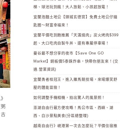
梯、球池玩到瘋！大人放鬆、小孩超放電！
宜蘭泡麵土地公【頭城玄德宮】免費土地公仔鑰
匙圈～財富幸福來！
宜蘭平價吃到飽推薦「天滿燒肉」炭火烤肉$399
起、大口吃肉自製牛丼、還有專屬停車場！
曼谷最不想分享的夜市【Save One GO
Market】銅板價5泰銖炸串，快帶你朋友來！(交
通.營業資訊)
宜蘭勇者桂冠王，進入羅馬競技場，來場爆笑舒
壓的體能冒險！
如何調整手機相機，拍出驚人的風景照！
風》
東粥
澎湖自由行最方便攻略！馬公市區、西嶼、湖
：古
西、白沙景點美食(分區總整理)
越南自由行》峴港第一次去怎麼玩？平價住宿推