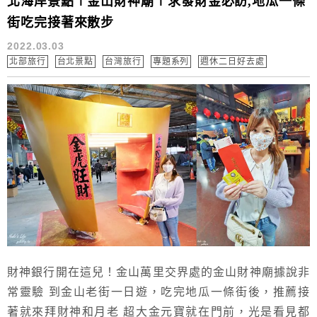
北海岸景點∣金山財神廟∣求發財金必訪,地瓜一條
街吃完接著來散步
2022.03.03
北部旅行
台北景點
台灣旅行
專題系列
週休二日好去處
財神銀行開在這兒！金山萬里交界處的金山財神廟據說非
常靈驗 到金山老街一日遊，吃完地瓜一條街後，推薦接
著就來拜財神和月老 超大金元寶就在門前，光是看見都