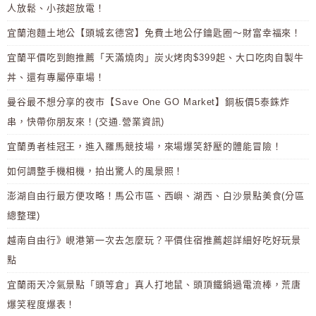
人放鬆、小孩超放電！
宜蘭泡麵土地公【頭城玄德宮】免費土地公仔鑰匙圈～財富幸福來！
宜蘭平價吃到飽推薦「天滿燒肉」炭火烤肉$399起、大口吃肉自製牛
丼、還有專屬停車場！
曼谷最不想分享的夜市【Save One GO Market】銅板價5泰銖炸
串，快帶你朋友來！(交通.營業資訊)
宜蘭勇者桂冠王，進入羅馬競技場，來場爆笑舒壓的體能冒險！
如何調整手機相機，拍出驚人的風景照！
澎湖自由行最方便攻略！馬公市區、西嶼、湖西、白沙景點美食(分區
總整理)
越南自由行》峴港第一次去怎麼玩？平價住宿推薦超詳細好吃好玩景
點
宜蘭雨天冷氣景點「頭等倉」真人打地鼠、頭頂鐵鍋過電流棒，荒唐
爆笑程度爆表！