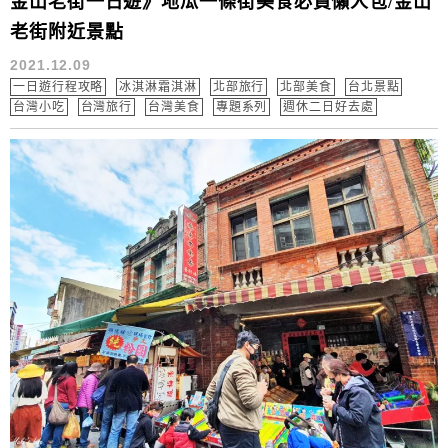
金山老街一日遊》地瓜一條街美食必買懶人包/金山
老街附近景點
2021.12.09
一日遊行程攻略
冰淇淋霜淇淋
北部旅行
北部美食
台北景點
台灣小吃
台灣旅行
台灣美食
專題系列
週休二日好去處