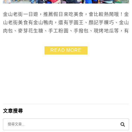
金山老街一日遊，推薦假日來吃美食，會比較熱鬧哦！金
山老街美食有金山鴨肉，還有芋圓王、顏記芋粿巧、金山
肉包、麥芽花生糖、手工粉圓、手撥包、現烤地瓜等，有
得吃、有得買，不會空手而歸，從頭吃到尾，絕對是肚子
飽到炸 金山老街附近景點包含：台電北部展示館、朱銘
READ MORE
美術館、金山財神廟、獅頭山公園步道、中山溫泉公園、
金山皇后鎮森林、野柳地質公園、石門洞 還蠻好規劃金
山老街一日遊行程的哦！
文章搜尋