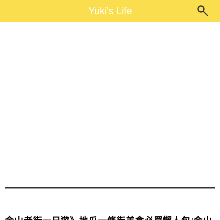
Main Menu
Yuki's Life
Yuki's Life
金山老街 仙草