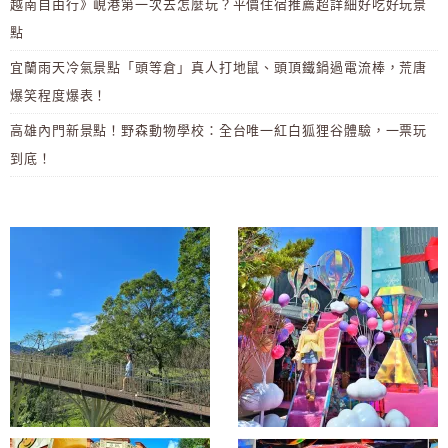
越南自由行》峴港第一次去怎麼玩？平價住宿推薦超詳細好吃好玩景
點
宜蘭雨天冷氣景點「頭等倉」真人打地鼠、頭頂鐵鍋過電流棒，荒唐
爆笑程度爆表！
高雄內門新景點！野森動物學校：全台唯一紅白狐狸谷體驗，一票玩
到底！