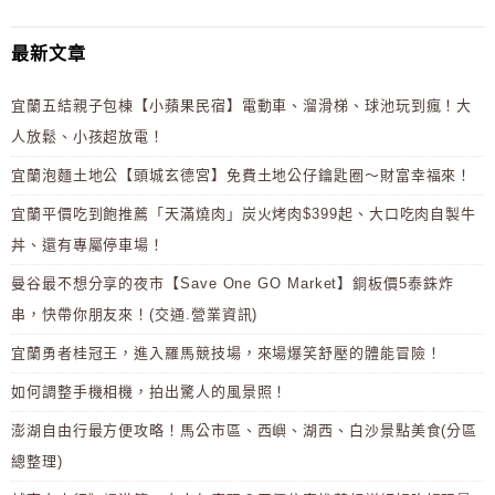
最新文章
宜蘭五結親子包棟【小蘋果民宿】電動車、溜滑梯、球池玩到瘋！大
人放鬆、小孩超放電！
宜蘭泡麵土地公【頭城玄德宮】免費土地公仔鑰匙圈～財富幸福來！
宜蘭平價吃到飽推薦「天滿燒肉」炭火烤肉$399起、大口吃肉自製牛
丼、還有專屬停車場！
曼谷最不想分享的夜市【Save One GO Market】銅板價5泰銖炸
串，快帶你朋友來！(交通.營業資訊)
宜蘭勇者桂冠王，進入羅馬競技場，來場爆笑舒壓的體能冒險！
如何調整手機相機，拍出驚人的風景照！
澎湖自由行最方便攻略！馬公市區、西嶼、湖西、白沙景點美食(分區
總整理)