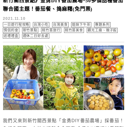
新竹關西景點》金勇DIY番茄農場~30多個品種番茄
聯合國主題！番茄餐、搗麻糬(免門票)
2021.11.10
一日遊行程攻略
台灣小吃
台灣美食
姐妹下午茶
專題系列
情侶約會
新竹景點
桃竹苗旅行
桃竹苗美食
觀光工廠、親子館
送禮禮盒
週休二日好去處
我們又來到新竹關西景點「金勇DIY番茄農場」採番茄！