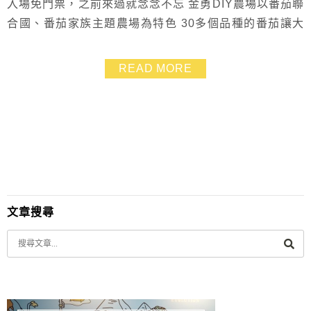
入場免門票，之前來過就念念不忘 金勇DIY農場以番茄聯
合國、番茄家族主題農場為特色 30多個品種的番茄讓大
人小孩大開眼界 還能享用彩色番茄拼盤、現打番茄果
汁、小朋友超愛的搗麻糬也很好玩 番茄區開採時間》點
READ MORE
這裡 建議出發前可先電話詢問店家番茄成熟量多不多
哦！
文章搜尋