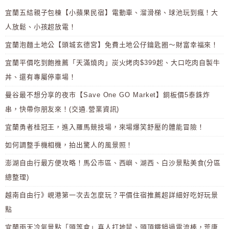
宜蘭五結親子包棟【小蘋果民宿】電動車、溜滑梯、球池玩到瘋！大
人放鬆、小孩超放電！
宜蘭泡麵土地公【頭城玄德宮】免費土地公仔鑰匙圈～財富幸福來！
宜蘭平價吃到飽推薦「天滿燒肉」炭火烤肉$399起、大口吃肉自製牛
丼、還有專屬停車場！
曼谷最不想分享的夜市【Save One GO Market】銅板價5泰銖炸
串，快帶你朋友來！(交通.營業資訊)
宜蘭勇者桂冠王，進入羅馬競技場，來場爆笑舒壓的體能冒險！
如何調整手機相機，拍出驚人的風景照！
澎湖自由行最方便攻略！馬公市區、西嶼、湖西、白沙景點美食(分區
總整理)
越南自由行》峴港第一次去怎麼玩？平價住宿推薦超詳細好吃好玩景
點
宜蘭雨天冷氣景點「頭等倉」真人打地鼠、頭頂鐵鍋過電流棒，荒唐