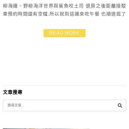
柳海邊、野柳海洋世界與鯊魚咬土司 退房之後距離接駁
車預約時間還有空檔.所以就到這邊來吃午餐 也順道逛了
一圈特產街 這間已經是我吃過的第三間鯊魚咬土司了.真
是到哪裡都能看到鯊魚連鎖輕食店耶 XD
READ MORE
文章搜尋