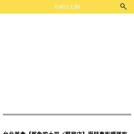
Main Menu
Yuki's Life
Yuki's Life
野柳店