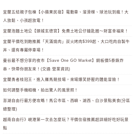
宜蘭五結親子包棟【小蘋果民宿】電動車、溜滑梯、球池玩到瘋！大
人放鬆、小孩超放電！
宜蘭泡麵土地公【頭城玄德宮】免費土地公仔鑰匙圈～財富幸福來！
宜蘭平價吃到飽推薦「天滿燒肉」炭火烤肉$399起、大口吃肉自製牛
丼、還有專屬停車場！
曼谷最不想分享的夜市【Save One GO Market】銅板價5泰銖炸
串，快帶你朋友來！(交通.營業資訊)
宜蘭勇者桂冠王，進入羅馬競技場，來場爆笑舒壓的體能冒險！
如何調整手機相機，拍出驚人的風景照！
澎湖自由行最方便攻略！馬公市區、西嶼、湖西、白沙景點美食(分區
總整理)
越南自由行》峴港第一次去怎麼玩？平價住宿推薦超詳細好吃好玩景
點