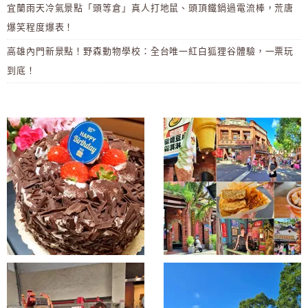
宜蘭雨天冷氣景點「頭等倉」真人打地鼠、頭頂鐵鍋過電流棒，荒唐
爆笑程度爆表！
高雄內門新景點！野森動物學校：全台唯一紅白狐狸谷體驗，一票玩
到底！