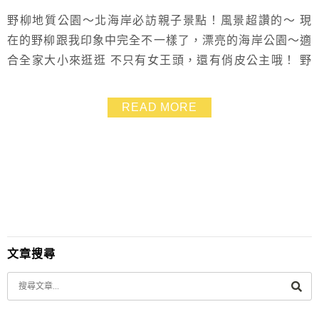
野柳地質公園～北海岸必訪親子景點！風景超讚的～ 現
在的野柳跟我印象中完全不一樣了，漂亮的海岸公園～適
合全家大小來逛逛 不只有女王頭，還有俏皮公主哦！ 野
柳地質公園門票便宜、停車方便、拍照也好美，放假可以
全家人安排來這裡走走，停留時間大約1~2小時
READ MORE
文章搜尋