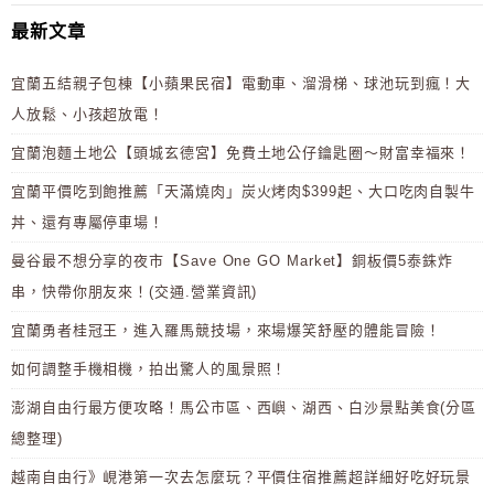
最新文章
宜蘭五結親子包棟【小蘋果民宿】電動車、溜滑梯、球池玩到瘋！大
人放鬆、小孩超放電！
宜蘭泡麵土地公【頭城玄德宮】免費土地公仔鑰匙圈～財富幸福來！
宜蘭平價吃到飽推薦「天滿燒肉」炭火烤肉$399起、大口吃肉自製牛
丼、還有專屬停車場！
曼谷最不想分享的夜市【Save One GO Market】銅板價5泰銖炸
串，快帶你朋友來！(交通.營業資訊)
宜蘭勇者桂冠王，進入羅馬競技場，來場爆笑舒壓的體能冒險！
如何調整手機相機，拍出驚人的風景照！
澎湖自由行最方便攻略！馬公市區、西嶼、湖西、白沙景點美食(分區
總整理)
越南自由行》峴港第一次去怎麼玩？平價住宿推薦超詳細好吃好玩景