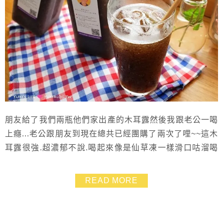
朋友給了我們兩瓶他們家出產的木耳露然後我跟老公一喝
上癮...老公跟朋友到現在總共已經團購了兩次了哩~~這木
耳露很強.超濃郁不說.喝起來像是仙草凍一樣滑口咕溜喝
了好有飽足感.最近天氣熱吃不下時我就喝一大杯冰冰涼
涼的超順口.然後可以撐好久都不會餓
READ MORE