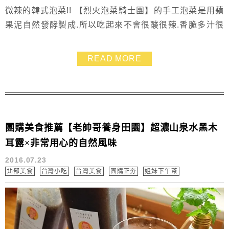
微辣的韓式泡菜!! 【烈火泡菜騎士團】的手工泡菜是用蘋
果泥自然發酵製成.所以吃起來不會很酸很辣.香脆多汁很
合我的胃口 喜歡的產品還有日本丹波黑豆~~進口日本黑
豆粒粒飽滿又香甜❤
READ MORE
團購美食推薦【老帥哥養身田園】超濃山泉水黑木
耳露×非常用心的自然風味
2016.07.23
北部美食
台灣小吃
台灣美食
團購正夯
姐妹下午茶