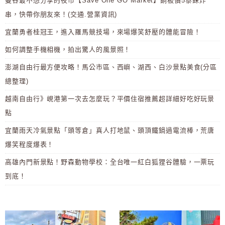
曼谷最不想分享的夜市【Save One GO Market】銅板價5泰銖炸
串，快帶你朋友來！(交通.營業資訊)
宜蘭勇者桂冠王，進入羅馬競技場，來場爆笑舒壓的體能冒險！
如何調整手機相機，拍出驚人的風景照！
澎湖自由行最方便攻略！馬公市區、西嶼、湖西、白沙景點美食(分區
總整理)
越南自由行》峴港第一次去怎麼玩？平價住宿推薦超詳細好吃好玩景
點
宜蘭雨天冷氣景點「頭等倉」真人打地鼠、頭頂鐵鍋過電流棒，荒唐
爆笑程度爆表！
高雄內門新景點！野森動物學校：全台唯一紅白狐狸谷體驗，一票玩
到底！