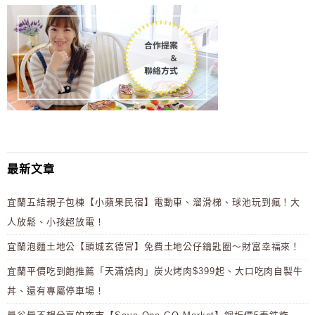
最新文章
宜蘭五結親子包棟【小蘋果民宿】電動車、溜滑梯、球池玩到瘋！大
人放鬆、小孩超放電！
宜蘭泡麵土地公【頭城玄德宮】免費土地公仔鑰匙圈～財富幸福來！
宜蘭平價吃到飽推薦「天滿燒肉」炭火烤肉$399起、大口吃肉自製牛
丼、還有專屬停車場！