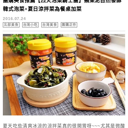
團購美食推薦【烈火泡菜騎士團】蘋果泥自然發酵
韓式泡菜×夏日涼拌菜為餐桌加菜
2016.07.24
北部美食
台灣小吃
台灣美食
團購正夯
夏天吃些清爽冰涼的涼拌菜真的很開胃呀~~~尤其是微酸