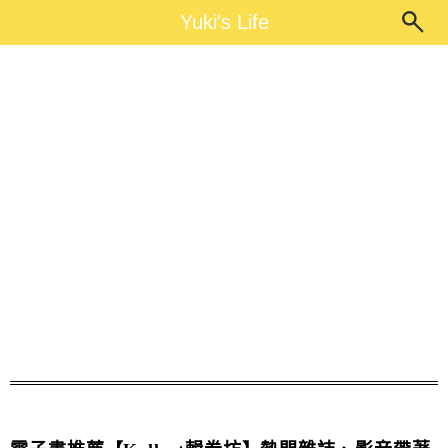
Main Menu
Yuki's Life
Yuki's Life
輯卷坊