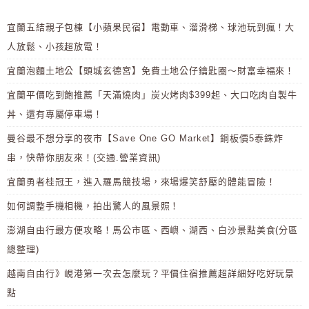
宜蘭五結親子包棟【小蘋果民宿】電動車、溜滑梯、球池玩到瘋！大
人放鬆、小孩超放電！
宜蘭泡麵土地公【頭城玄德宮】免費土地公仔鑰匙圈～財富幸福來！
宜蘭平價吃到飽推薦「天滿燒肉」炭火烤肉$399起、大口吃肉自製牛
丼、還有專屬停車場！
曼谷最不想分享的夜市【Save One GO Market】銅板價5泰銖炸
串，快帶你朋友來！(交通.營業資訊)
宜蘭勇者桂冠王，進入羅馬競技場，來場爆笑舒壓的體能冒險！
如何調整手機相機，拍出驚人的風景照！
澎湖自由行最方便攻略！馬公市區、西嶼、湖西、白沙景點美食(分區
總整理)
越南自由行》峴港第一次去怎麼玩？平價住宿推薦超詳細好吃好玩景
點