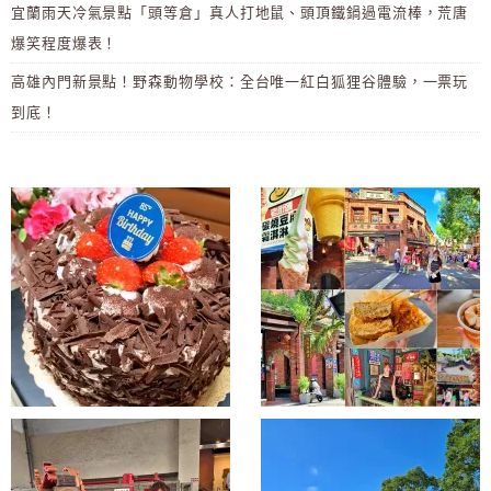
宜蘭雨天冷氣景點「頭等倉」真人打地鼠、頭頂鐵鍋過電流棒，荒唐
爆笑程度爆表！
高雄內門新景點！野森動物學校：全台唯一紅白狐狸谷體驗，一票玩
到底！