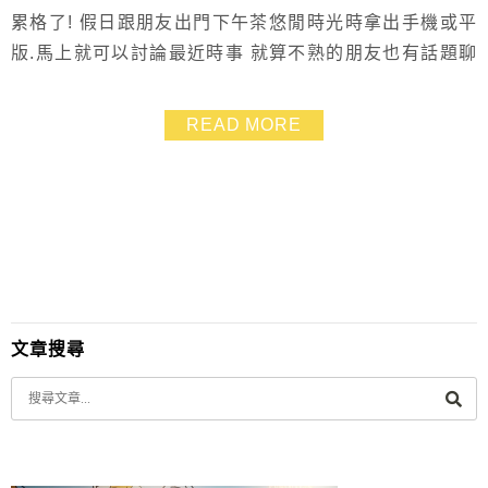
累格了! 假日跟朋友出門下午茶悠閒時光時拿出手機或平
版.馬上就可以討論最近時事 就算不熟的朋友也有話題聊
XDD 不論是世界盃足球賽、心理測驗、熱門團購美食、
親子好去處等 只要進到我的Kollect輯卷坊電子書.就像帶
READ MORE
著上千本書出門 時下流行彩妝、穿搭也隨時可以掌握啦!
((不用再去買雜誌啦 噗)) 使用了Kollect輯卷坊電子書一
陣子之後.我發...
文章搜尋