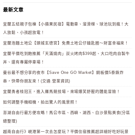
最新文章
宜蘭五結親子包棟【小蘋果民宿】電動車、溜滑梯、球池玩到瘋！大
人放鬆、小孩超放電！
宜蘭泡麵土地公【頭城玄德宮】免費土地公仔鑰匙圈～財富幸福來！
宜蘭平價吃到飽推薦「天滿燒肉」炭火烤肉$399起、大口吃肉自製牛
丼、還有專屬停車場！
曼谷最不想分享的夜市【Save One GO Market】銅板價5泰銖炸
串，快帶你朋友來！(交通.營業資訊)
宜蘭勇者桂冠王，進入羅馬競技場，來場爆笑舒壓的體能冒險！
如何調整手機相機，拍出驚人的風景照！
澎湖自由行最方便攻略！馬公市區、西嶼、湖西、白沙景點美食(分區
總整理)
越南自由行》峴港第一次去怎麼玩？平價住宿推薦超詳細好吃好玩景