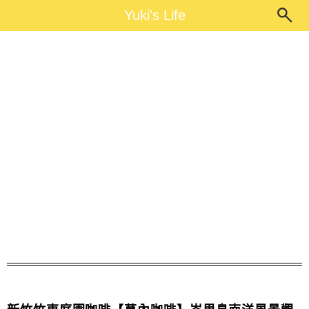
Main Menu
Yuki's Life
Yuki's Life
車聚餐廳推薦