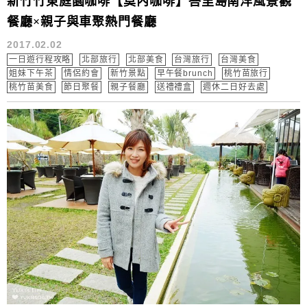
新竹竹東庭園咖啡【莫內咖啡】峇里島南洋風景觀
餐廳×親子與車聚熱門餐廳
2017.02.02
一日遊行程攻略
北部旅行
北部美食
台灣旅行
台灣美食
姐妹下午茶
情侶約會
新竹景點
早午餐brunch
桃竹苗旅行
桃竹苗美食
節日聚餐
親子餐廳
送禮禮盒
週休二日好去處