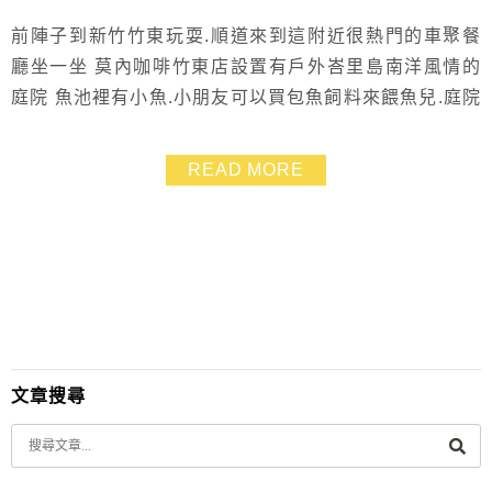
前陣子到新竹竹東玩耍.順道來到這附近很熱門的車聚餐
廳坐一坐 莫內咖啡竹東店設置有戶外峇里島南洋風情的
庭院 魚池裡有小魚.小朋友可以買包魚飼料來餵魚兒.庭院
裡也有地方可以跑.所以我們覺得挺適合親子用餐 天氣好
時.坐在戶外的感覺好棒.悠閒的氛圍讓人喜歡❤ 這邊也有
READ MORE
自家烘焙咖啡可以享用! 📍景點資訊 莫內咖啡竹東店
┃FB┃ 地址：新竹縣竹東鎮中豐路三段557號 營業時
間：10:00~19:00(六日8:...
文章搜尋