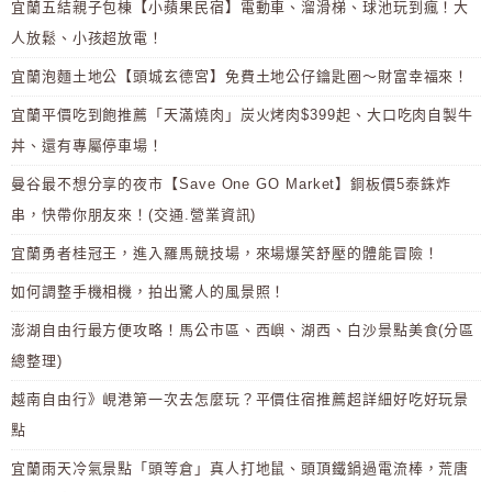
宜蘭五結親子包棟【小蘋果民宿】電動車、溜滑梯、球池玩到瘋！大
人放鬆、小孩超放電！
宜蘭泡麵土地公【頭城玄德宮】免費土地公仔鑰匙圈～財富幸福來！
宜蘭平價吃到飽推薦「天滿燒肉」炭火烤肉$399起、大口吃肉自製牛
丼、還有專屬停車場！
曼谷最不想分享的夜市【Save One GO Market】銅板價5泰銖炸
串，快帶你朋友來！(交通.營業資訊)
宜蘭勇者桂冠王，進入羅馬競技場，來場爆笑舒壓的體能冒險！
如何調整手機相機，拍出驚人的風景照！
澎湖自由行最方便攻略！馬公市區、西嶼、湖西、白沙景點美食(分區
總整理)
越南自由行》峴港第一次去怎麼玩？平價住宿推薦超詳細好吃好玩景
點
宜蘭雨天冷氣景點「頭等倉」真人打地鼠、頭頂鐵鍋過電流棒，荒唐