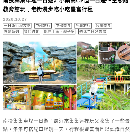
南投集集車埕一日遊》小鎮高CP值一日遊～生態館
教育館玩﹑老街漫步吃小吃豐富行程
2020.10.27
一日遊行程攻略
中部旅行
中部美食
台灣旅行
台灣美食
專題系列
情侶約會
觀光工廠、親子館
週休二日好去處
南投集集車埕一日遊：最近來集集這裡玩又收集了一些景
點，集集可搭配車埕玩一天，行程很豐富而且以認識自然