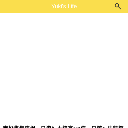
Main Menu
Yuki's Life
Yuki's Life
車埕老街