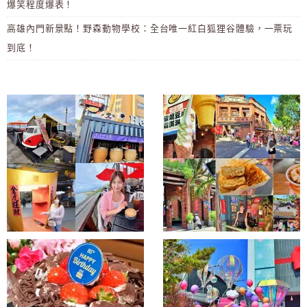
爆笑程度爆表！
高雄內門新景點！野森動物學校：全台唯一紅白狐狸谷體驗，一票玩
到底！