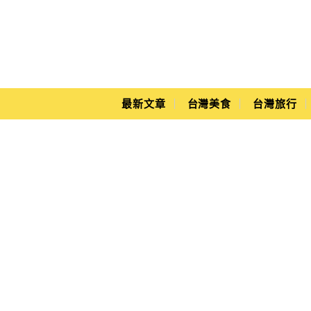
Main Menu
Yuki's Life
最新文章
台灣美食
台灣旅行
車城福安宮地址