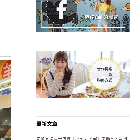
最新文章
宜蘭五結親子包棟【小蘋果民宿】電動車、溜滑