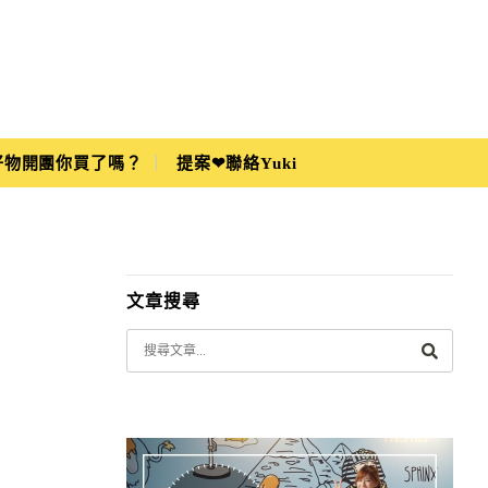
i好物開團你買了嗎？
提案❤聯絡Yuki
文章搜尋