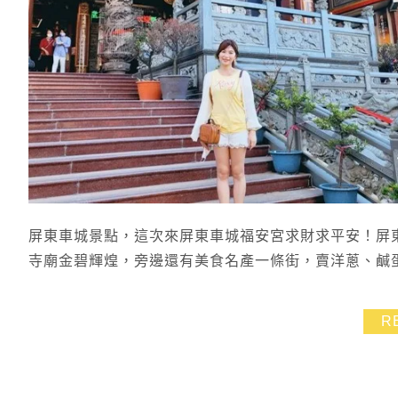
屏東車城景點，這次來屏東車城福安宮求財求平安！屏
寺廟金碧輝煌，旁邊還有美食名產一條街，賣洋蔥、鹹
R