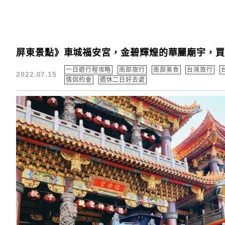
屏東景點》車城福安宮，金碧輝煌的華麗廟宇，
一日遊行程攻略
南部旅行
南部美食
台灣旅行
2022.07.15
情侶約會
週休二日好去處