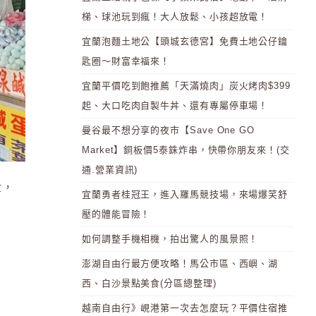
梯、球池玩到瘋！大人放鬆、小孩超放電！
宜蘭泡麵土地公【頭城玄德宮】免費土地公仔鑰
匙圈～財富幸福來！
宜蘭平價吃到飽推薦「天滿燒肉」炭火烤肉$399
起、大口吃肉自製牛丼、還有專屬停車場！
曼谷最不想分享的夜市【Save One GO
Market】銅板價5泰銖炸串，快帶你朋友來！(交
通.營業資訊)
金，
宜蘭勇者桂冠王，進入羅馬競技場，來場爆笑舒
壓的體能冒險！
如何調整手機相機，拍出驚人的風景照！
澎湖自由行最方便攻略！馬公市區、西嶼、湖
西、白沙景點美食(分區總整理)
越南自由行》峴港第一次去怎麼玩？平價住宿推