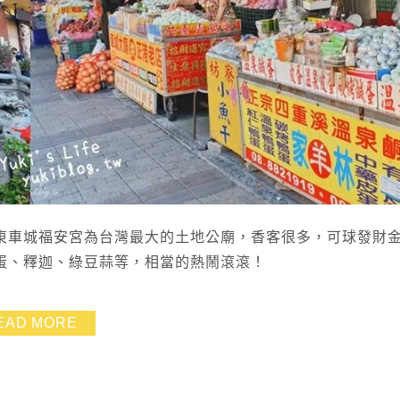
東車城福安宮為台灣最大的土地公廟，香客很多，可球發財
蛋、釋迦、綠豆蒜等，相當的熱鬧滾滾！
EAD MORE