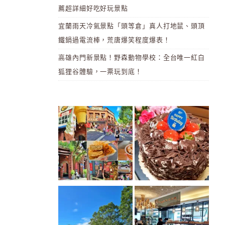
薦超詳細好吃好玩景點
宜蘭雨天冷氣景點「頭等倉」真人打地鼠、頭頂
鐵鍋過電流棒，荒唐爆笑程度爆表！
高雄內門新景點！野森動物學校：全台唯一紅白
狐狸谷體驗，一票玩到底！