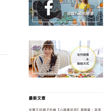
最新文章
宜蘭五結親子包棟【小蘋果民宿】電動車、溜滑