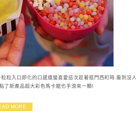
於那種一粒粒入口即化的口感還蠻喜愛這次趁著逛門西町時.看到沒
點了新產品超大彩色馬卡龍也手滑來一顆!
EAD MORE