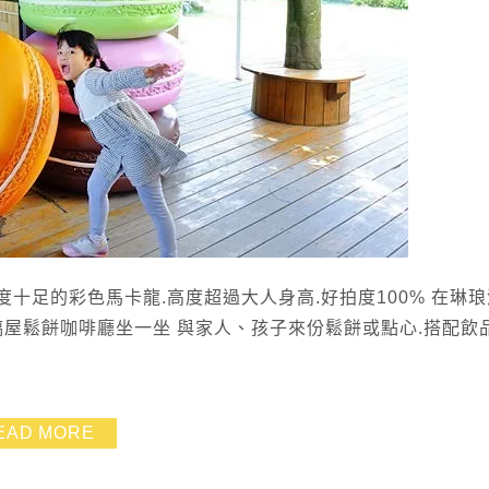
度十足的彩色馬卡龍.高度超過大人身高.好拍度100% 在琳
玻璃屋鬆餅咖啡廳坐一坐 與家人、孩子來份鬆餅或點心.搭配飲
EAD MORE