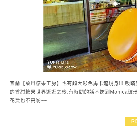
宜蘭【菓風糖果工房】也有超大彩色馬卡龍現身!!! 吸睛
的香甜糖果世界逛逛之後.有時間的話不妨到Monica
花費也不高喲~~
R