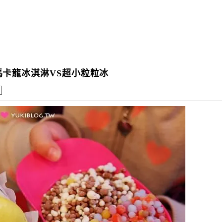
色馬卡龍冰淇淋VS超小粒粒冰
處