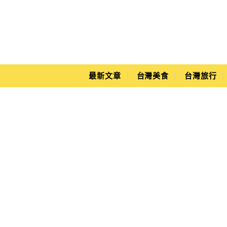
Main Menu
Yuki's Life
最新文章
台灣美食
台灣旅行
超大彩色馬卡龍