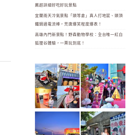
薦超詳細好吃好玩景點
宜蘭雨天冷氣景點「頭等倉」真人打地鼠、頭頂
鐵鍋過電流棒，荒唐爆笑程度爆表！
高雄內門新景點！野森動物學校：全台唯一紅白
狐狸谷體驗，一票玩到底！