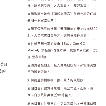
梯、球池玩到瘋！大人放鬆、小孩超放電！
宜蘭泡麵土地公【頭城玄德宮】免費土地公仔鑰
匙圈～財富幸福來！
宜蘭平價吃到飽推薦「天滿燒肉」炭火烤肉$399
起、大口吃肉自製牛丼、還有專屬停車場！
曼谷最不想分享的夜市【Save One GO
Market】銅板價5泰銖炸串，快帶你朋友來！(交
通.營業資訊)
琅滿目
宜蘭勇者桂冠王，進入羅馬競技場，來場爆笑舒
品的
壓的體能冒險！
如何調整手機相機，拍出驚人的風景照！
澎湖自由行最方便攻略！馬公市區、西嶼、湖
西、白沙景點美食(分區總整理)
越南自由行》峴港第一次去怎麼玩？平價住宿推