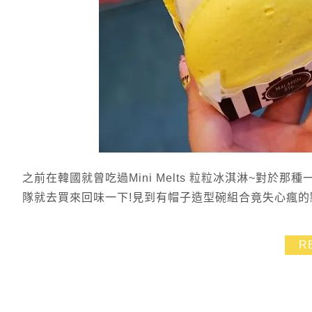
之前在韓國就曾吃過Mini Melts 粒粒冰淇淋~對
隊就去買來回味一下!見到有帽子造型碗組合竟失心瘋的
R