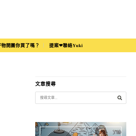
i好物開團你買了嗎？
提案❤聯絡Yuki
文章搜尋