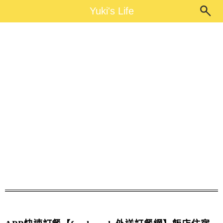
Main Menu
Yuki's Life
Yuki's Life
貳樓