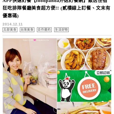
APP快速訂餐【foodpanda外送訂餐網】飯店住宿
狂吃排隊餐廳美食超方便!! (貳樓線上訂餐、文末有
優惠碼)
2014.12.11
北部美食
台灣美食
合作邀約
生活好物