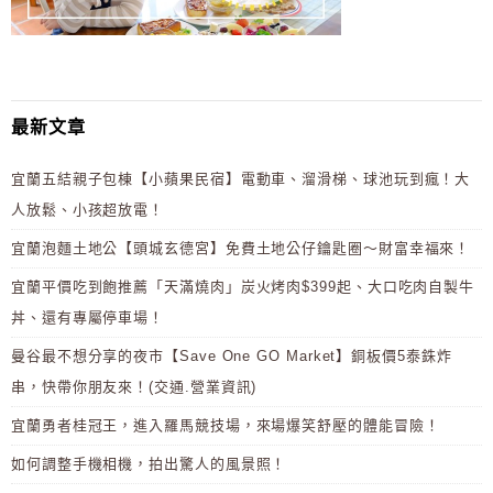
最新文章
宜蘭五結親子包棟【小蘋果民宿】電動車、溜滑梯、球池玩到瘋！大
人放鬆、小孩超放電！
宜蘭泡麵土地公【頭城玄德宮】免費土地公仔鑰匙圈～財富幸福來！
宜蘭平價吃到飽推薦「天滿燒肉」炭火烤肉$399起、大口吃肉自製牛
丼、還有專屬停車場！
曼谷最不想分享的夜市【Save One GO Market】銅板價5泰銖炸
串，快帶你朋友來！(交通.營業資訊)
宜蘭勇者桂冠王，進入羅馬競技場，來場爆笑舒壓的體能冒險！
如何調整手機相機，拍出驚人的風景照！