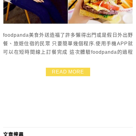
foodpanda美食外送造福了許多懶得出門或是假日外出野
餐、旅遊住宿的民眾 只要簡單幾個程序.使用手機APP就
可以在短時間線上訂餐完成 這次體驗foodpanda的過程
很順利.讓我們到飯店住宿時也能吃到超夯的「貳樓」餐
點❤ 在check in時我就先小小聲問了飯店人員:「我們可
READ MORE
以訂餐外送過來房間嗎?」 還好是可以的啦 >//////< 不知
道飯店人員會不會偷笑我們怎麼那麼”愛吃” ~...
文章搜尋