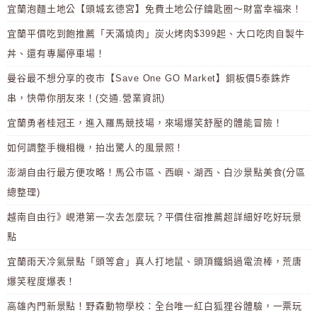
宜蘭泡麵土地公【頭城玄德宮】免費土地公仔鑰匙圈～財富幸福來！
宜蘭平價吃到飽推薦「天滿燒肉」炭火烤肉$399起、大口吃肉自製牛
丼、還有專屬停車場！
曼谷最不想分享的夜市【Save One GO Market】銅板價5泰銖炸
串，快帶你朋友來！(交通.營業資訊)
宜蘭勇者桂冠王，進入羅馬競技場，來場爆笑舒壓的體能冒險！
如何調整手機相機，拍出驚人的風景照！
澎湖自由行最方便攻略！馬公市區、西嶼、湖西、白沙景點美食(分區
總整理)
越南自由行》峴港第一次去怎麼玩？平價住宿推薦超詳細好吃好玩景
點
宜蘭雨天冷氣景點「頭等倉」真人打地鼠、頭頂鐵鍋過電流棒，荒唐
爆笑程度爆表！
高雄內門新景點！野森動物學校：全台唯一紅白狐狸谷體驗，一票玩