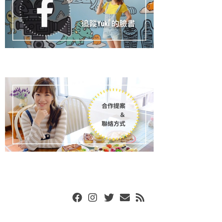
Facebook
Instgram
Twitter
Email
RSS