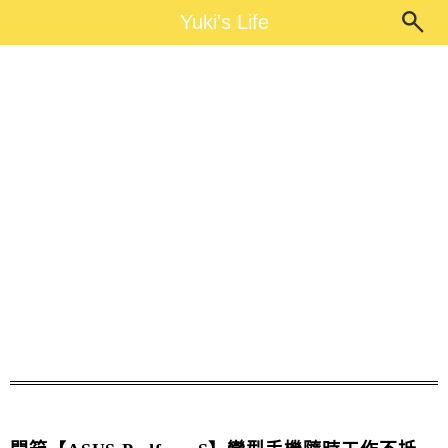
Main Menu
Yuki's Life
Yuki's Life
變型手機