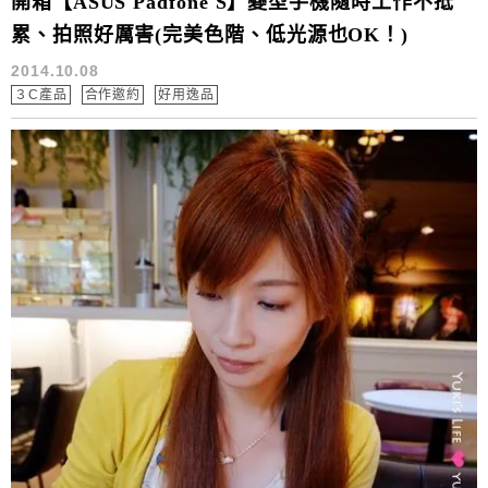
開箱【ASUS Padfone S】變型手機隨時工作不抵
累、拍照好厲害(完美色階、低光源也OK！)
2014.10.08
３C產品
合作邀約
好用逸品