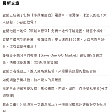
最新文章
宜蘭五結親子包棟【小蘋果民宿】電動車、溜滑梯、球池玩到瘋！大
人放鬆、小孩超放電！
宜蘭泡麵土地公【頭城玄德宮】免費土地公仔鑰匙圈～財富幸福來！
宜蘭平價吃到飽推薦「天滿燒肉」炭火烤肉$399起、大口吃肉自製牛
丼、還有專屬停車場！
曼谷最不想分享的夜市【Save One GO Market】銅板價5泰銖炸
串，快帶你朋友來！(交通.營業資訊)
宜蘭勇者桂冠王，進入羅馬競技場，來場爆笑舒壓的體能冒險！
如何調整手機相機，拍出驚人的風景照！
澎湖自由行最方便攻略！馬公市區、西嶼、湖西、白沙景點美食(分區
總整理)
越南自由行》峴港第一次去怎麼玩？平價住宿推薦超詳細好吃好玩景
點