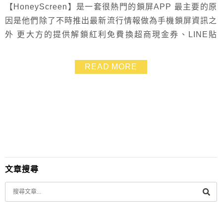
【HoneyScreen】是一套很熱門的鎖屏APP 最主要的原
因是他們除了不時推出最新流行情報做為手機鎖屏資訊之
外 更大方的提供解鎖紅利免費換超商現金券、LINE貼
圖、咖啡美食(必勝客、哈根達斯、摩斯、肯德基…等都
有) 免費下載安裝在手機.註冊成功、推薦好友、每次解鎖
READ MORE
都能累積紅利 小資省錢APP.一定要安裝! ●Google Play
下載»https://goo.gl/EeG48S
文章搜尋