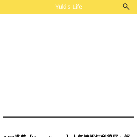
Main Menu
Yuki's Life
Yuki's Life
註冊送Mister Donut甜甜圈