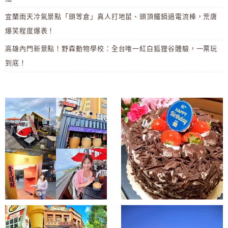
宜蘭雨天冷氣景點「頭等倉」真人打地鼠、頭頂鐵鍋過電流棒，荒唐
爆笑程度爆表！
高雄內門新景點！野森動物學校：全台唯一紅白狐狸谷體驗，一票玩
到底！