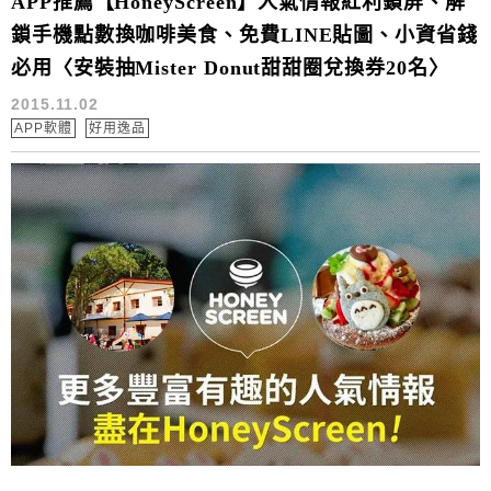
APP推薦【HoneyScreen】人氣情報紅利鎖屏、解
鎖手機點數換咖啡美食、免費LINE貼圖、小資省錢
必用〈安裝抽Mister Donut甜甜圈兌換券20名〉
2015.11.02
APP軟體
好用逸品