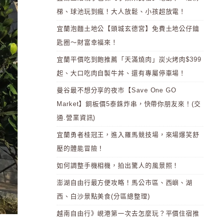
梯、球池玩到瘋！大人放鬆、小孩超放電！
宜蘭泡麵土地公【頭城玄德宮】免費土地公仔鑰
匙圈～財富幸福來！
宜蘭平價吃到飽推薦「天滿燒肉」炭火烤肉$399
起、大口吃肉自製牛丼、還有專屬停車場！
曼谷最不想分享的夜市【Save One GO
Market】銅板價5泰銖炸串，快帶你朋友來！(交
通.營業資訊)
宜蘭勇者桂冠王，進入羅馬競技場，來場爆笑舒
壓的體能冒險！
如何調整手機相機，拍出驚人的風景照！
澎湖自由行最方便攻略！馬公市區、西嶼、湖
西、白沙景點美食(分區總整理)
越南自由行》峴港第一次去怎麼玩？平價住宿推