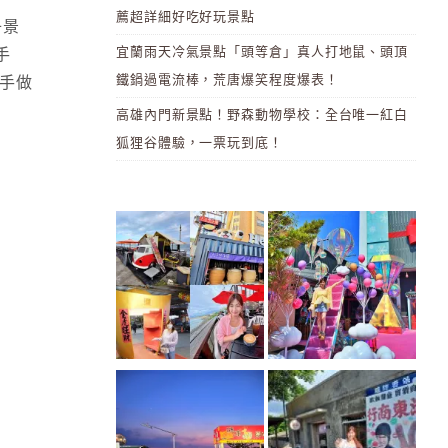
薦超詳細好吃好玩景點
子景
宜蘭雨天冷氣景點「頭等倉」真人打地鼠、頭頂
手
鐵鍋過電流棒，荒唐爆笑程度爆表！
手做
高雄內門新景點！野森動物學校：全台唯一紅白
狐狸谷體驗，一票玩到底！