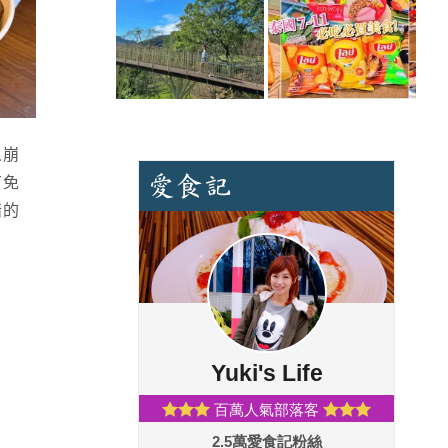
人崩
有免
錯的