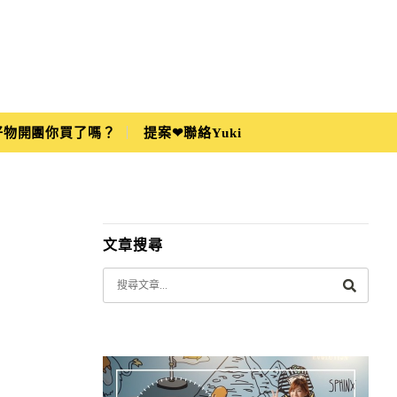
i好物開團你買了嗎？
提案❤聯絡Yuki
文章搜尋