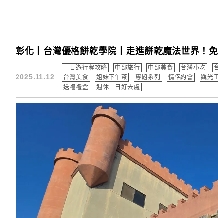
彰化┃台灣優格餅乾學院┃走進餅乾魔法世界！免
一日遊行程攻略
中部旅行
中部美食
台灣小吃
2025.11.12
台灣美食
姐妹下午茶
專題系列
情侶約會
觀光
送禮禮盒
週休二日好去處