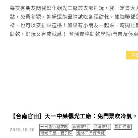
每次有朋友問我彰化觀光工廠該去哪裡玩，我一定會大
點，免費參觀，進場還能盡情試吃各種餅乾，連咖啡都
禮，也可以安排來這邊！如果有小朋友一起來，時間比較
餅乾，好玩又有成就感！ 台灣優格餅乾學院/門票及停車 
R
【台南官田】天一中藥觀光工廠：免門票吹冷氣
一日遊行程攻略
南部旅行
台灣旅行
情侶約會
2025.10.20
觀光工廠、親子館
週休二日好去處