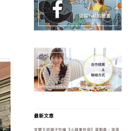
最新文章
宜蘭五結親子包棟【小蘋果民宿】電動車、溜滑