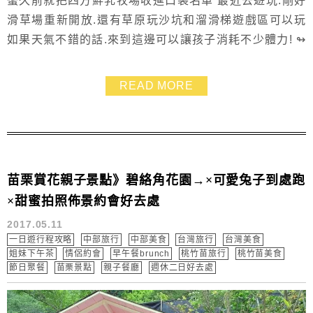
蠻久前就把四方鮮乳牧場收進口袋名單 最近去遊玩.剛好
滑草場重新開放.還有草原玩沙坑和溜滑梯遊戲區可以玩
如果天氣不錯的話.來到這邊可以讓孩子消耗不少體力! ↬
最新票價各入場各項費用》點這裡
READ MORE
苗栗賞花親子景點》碧絡角花園→×可愛兔子到處跑
×甜蜜拍照佈景約會好去處
2017.05.11
一日遊行程攻略
中部旅行
中部美食
台灣旅行
台灣美食
姐妹下午茶
情侶約會
早午餐brunch
桃竹苗旅行
桃竹苗美食
節日聚餐
苗栗景點
親子餐廳
週休二日好去處