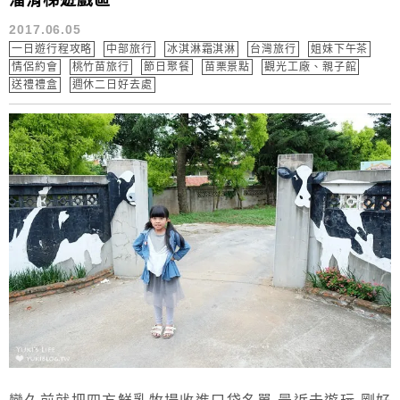
溜滑梯遊戲區
2017.06.05
一日遊行程攻略
中部旅行
冰淇淋霜淇淋
台灣旅行
姐妹下午茶
情侶約會
桃竹苗旅行
節日聚餐
苗栗景點
觀光工廠、親子館
送禮禮盒
週休二日好去處