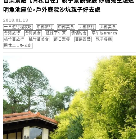
苗栗景點【青松自在】親子景觀餐廳 砂糖兔主題透
明魚池座位×戶外庭院沙坑親子好去處
2018.01.13
一日遊行程攻略
中部旅行
中部美食
北部旅行
北部美食
台灣旅行
台灣美食
姐妹下午茶
情侶約會
早午餐brunch
桃竹苗旅行
桃竹苗美食
節日聚餐
苗栗景點
親子餐廳
週休二日好去處