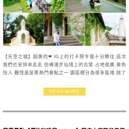
【天空之城】超美的❤ IG上的打卡照令我十分嚮往.這次
我們也安排來走走 彷彿漫步仙境上的古堡.占地很廣.景色
怡人 難怪是苗栗熱門景點之一 園區裡分為很多區域.除了
古堡.還有貓碉堡教堂 更是賞花、賞楓、賞落羽松的好去
處❤ 也很適合全家出遊.帶孩子來親近大自然 不趕時間的
READ MORE
話.可以在此待上大半天哦！