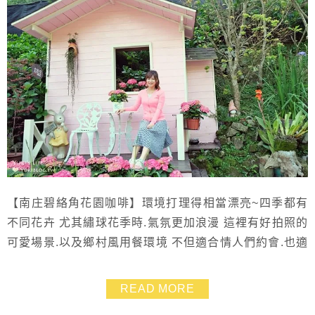
【南庄碧絡角花園咖啡】環境打理得相當漂亮~四季都有
不同花卉 尤其繡球花季時.氣氛更加浪漫 這裡有好拍照的
可愛場景.以及鄉村風用餐環境 不但適合情人們約會.也適
合親子旅遊接觸大自然 更特別的是.園內還有野放的圓嘟
嘟兔子滿場跑 幸運的話可以看到好幾隻.見到他們時都覺
READ MORE
得超驚喜❤ ＊繡球花有固定花期．不同的花期園區會有不