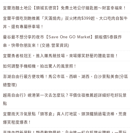
宜蘭泡麵土地公【頭城玄德宮】免費土地公仔鑰匙圈～財富幸福來！
宜蘭平價吃到飽推薦「天滿燒肉」炭火烤肉$399起、大口吃肉自製牛
丼、還有專屬停車場！
曼谷最不想分享的夜市【Save One GO Market】銅板價5泰銖炸
串，快帶你朋友來！(交通.營業資訊)
宜蘭勇者桂冠王，進入羅馬競技場，來場爆笑舒壓的體能冒險！
如何調整手機相機，拍出驚人的風景照！
澎湖自由行最方便攻略！馬公市區、西嶼、湖西、白沙景點美食(分區
總整理)
越南自由行》峴港第一次去怎麼玩？平價住宿推薦超詳細好吃好玩景
點
宜蘭雨天冷氣景點「頭等倉」真人打地鼠、頭頂鐵鍋過電流棒，荒唐
爆笑程度爆表！
高雄內門新景點！野森動物學校：全台唯一紅白狐狸谷體驗，一票玩