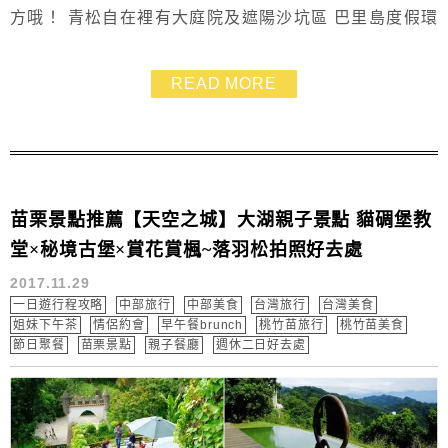
方哦！ 青松自在裡有大庭院及遮陽沙坑區 巴里島度假環
境設計.讓人沉浸在悠閒的氛圍 室內還有超吸睛的透明魚
池座位.小孩在座位上就可以看到魚兒游來游去～超好玩
READ MORE
的！
苗栗景點推薦【天空之城】大湖親子景點 貓碉堡教
堂×秘境古堡×賞花賞楓~落羽松拍照好去處
2017.11.29
一日遊行程攻略
中部旅行
中部美食
台灣旅行
台灣美食
姐妹下午茶
情侶約會
早午餐brunch
桃竹苗旅行
桃竹苗美食
節日聚餐
苗栗景點
親子餐廳
週休二日好去處