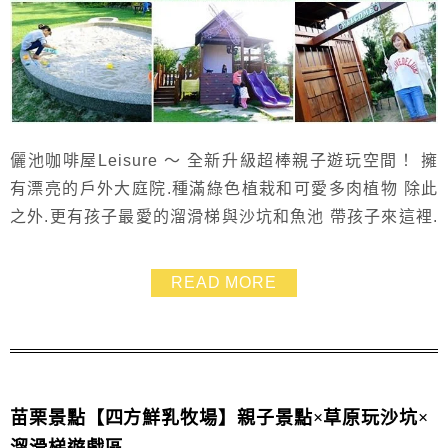
儷池咖啡屋Leisure ～ 全新升級超棒親子遊玩空間！ 擁
有漂亮的戶外大庭院.種滿綠色植栽和可愛多肉植物 除此
之外.更有孩子最愛的溜滑梯與沙坑和魚池 帶孩子來這裡.
最怕玩到不想進餐廳吃飯啦! 不過大家可千萬別錯過他們
家的餐點 不但CP值高而且又很美味哦!
READ MORE
苗栗景點【四方鮮乳牧場】親子景點×草原玩沙坑×