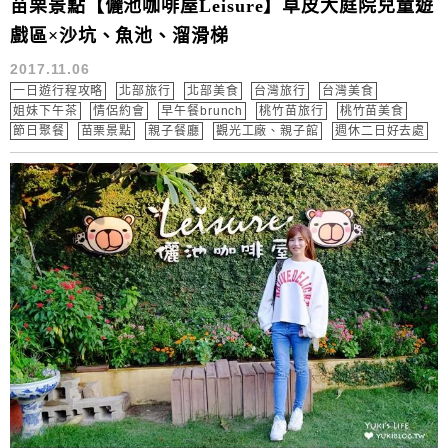
苗栗景點【儷池咖啡屋Leisure】草皮大庭院兒童遊
戲區×沙坑、魚池、溜滑梯
2017.11.06
一日遊行程攻略
北部旅行
北部美食
台灣旅行
台灣美食
姐妹下午茶
情侶約會
早午餐brunch
桃竹苗旅行
桃竹苗美食
節日聚餐
苗栗景點
親子餐廳
觀光工廠、親子館
週休二日好去處