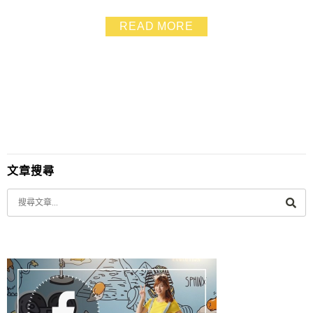
魚飼料.就可以一邊陪大人吃點心又一邊餵魚~不用跑來跑
去~挺方便的 ｜薰衣草季節大約10月至隔年3月／出發建
READ MORE
議先詢問店家花況哦！｜ ｜精油館開幕嘍！→相關訊息
｜
文章搜尋