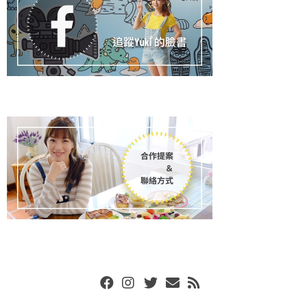
Facebook
Instgram
Twitter
Email
RSS