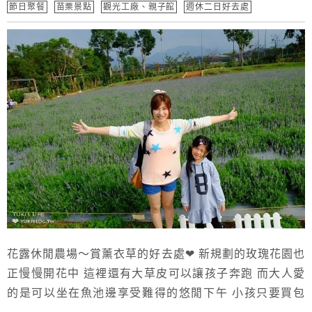
節日聚餐
苗栗景點
觀光工廠、親子館
週休二日好去處
花露休閒農場～賞薰衣草的好去處❤ 新規劃的玫瑰花園也
正慢慢開花中 這裡還有大草皮可以讓孩子奔跑 而大人愛
的是可以坐在魚池邊享受難得的悠閒下午 小孩只要買包