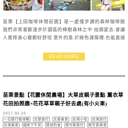
苗栗【上田咖啡休閒莊園】是一處慢步調的森林咖啡館
我們非常喜歡漫步於園區的樟樹森林之中 抬頭望去.會讓
人覺得身心靈都好舒坦 意外的是.於綠色建築裡.也能直接
望向森林景觀.一邊喝著台灣咖啡.一邊也能放鬆眼睛 園區
很貼心的在用餐區這裡也規劃了一小塊戶外兒童遊戲區
READ MORE
孩子不用關在室內.但又能在家長視線內活動
苗栗景點【花露休閒農場】大草皮親子景點 薰衣草
花田拍照趣×花花草草親子好去處(有小火車)
2017.02.16
一日遊行程攻略
北部旅行
北部美食
台灣小吃
台灣旅行
台灣美食
姐妹下午茶
情侶約會
桃竹苗旅行
桃竹苗美食