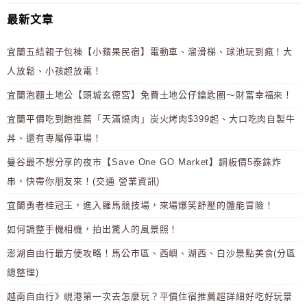
最新文章
宜蘭五結親子包棟【小蘋果民宿】電動車、溜滑梯、球池玩到瘋！大
人放鬆、小孩超放電！
宜蘭泡麵土地公【頭城玄德宮】免費土地公仔鑰匙圈～財富幸福來！
宜蘭平價吃到飽推薦「天滿燒肉」炭火烤肉$399起、大口吃肉自製牛
丼、還有專屬停車場！
曼谷最不想分享的夜市【Save One GO Market】銅板價5泰銖炸
串，快帶你朋友來！(交通.營業資訊)
宜蘭勇者桂冠王，進入羅馬競技場，來場爆笑舒壓的體能冒險！
如何調整手機相機，拍出驚人的風景照！
澎湖自由行最方便攻略！馬公市區、西嶼、湖西、白沙景點美食(分區
總整理)
越南自由行》峴港第一次去怎麼玩？平價住宿推薦超詳細好吃好玩景