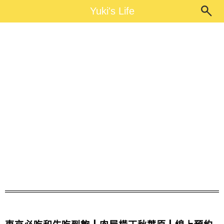
Main Menu
Yuki's Life
Yuki's Life
肉屋橫丁