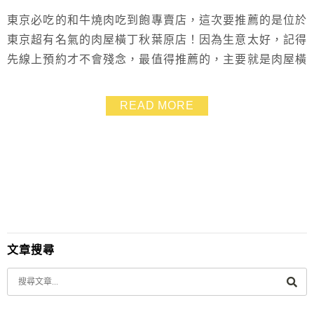
東京必吃的和牛燒肉吃到飽專賣店，這次要推薦的是位於
東京超有名氣的肉屋橫丁秋葉原店！因為生意太好，記得
先線上預約才不會殘念，最值得推薦的，主要就是肉屋橫
丁這裡的牛肉都直接擺出來讓大家挑，不會有圖片不符的
情況發生，肉肉都色澤鮮美、紋路美麗，入口後柔嫩無
READ MORE
比、肉香滿溢，這篇介紹秋葉原肉屋橫丁的消費和訂位方
式，還會分享菜單，以及和牛吃到飽不會膩的小技巧，大
家趕緊收到口袋清單裡吧~~
文章搜尋