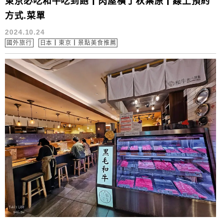
東京必吃和牛吃到飽┃肉屋橫丁秋葉原┃線上預約
方式.菜單
2024.10.24
國外旅行
日本┃東京┃景點美食推薦