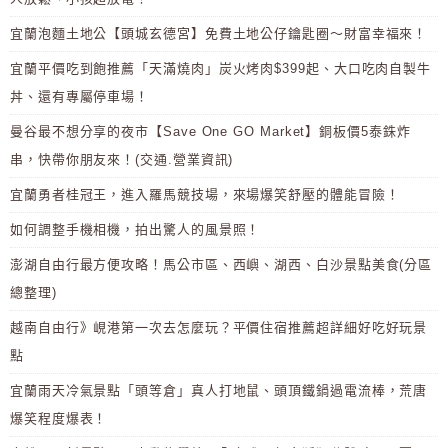
宜蘭泡麵土地公【頭城玄德宮】免費土地公仔鑰匙圈～財富幸福來！
宜蘭平價吃到飽推薦「天滿燒肉」炭火烤肉$399起、大口吃肉自製牛
丼、還有專屬停車場！
曼谷最不想分享的夜市【Save One GO Market】銅板價5泰銖炸
串，快帶你朋友來！(交通.營業資訊)
宜蘭勇者桂冠王，進入羅馬競技場，來場爆笑舒壓的體能冒險！
如何調整手機相機，拍出驚人的風景照！
澎湖自由行最方便攻略！馬公市區、西嶼、湖西、白沙景點美食(分區
總整理)
越南自由行》峴港第一次去怎麼玩？平價住宿推薦超詳細好吃好玩景
點
宜蘭雨天冷氣景點「頭等倉」真人打地鼠、頭頂鐵鍋過電流棒，荒唐
爆笑程度爆表！