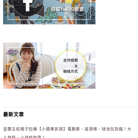
最新文章
宜蘭五結親子包棟【小蘋果民宿】電動車、溜滑梯、球池玩到瘋！大
人放鬆、小孩超放電！