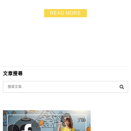
山的「原味咖啡坊」 有幾段故事到現在還在我耳邊圍繞
著.讓我更加感恩、感激我所擁有 原住民天性樂觀.就算處
READ MORE
於弱勢依舊向天抗命 就是這樣的信念「做對的事.勇往直
前」造就了一個溫馨的小園地❤
文章搜尋