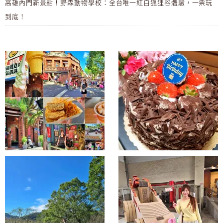
高雄內門新景點！野森動物學校：全台唯一紅白狐狸谷體驗，一票玩
到底！