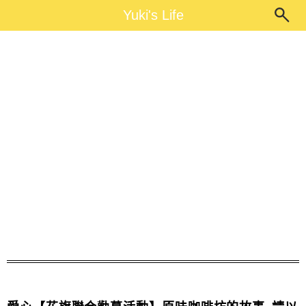
Main Menu
Yuki's Life
Yuki's Life
聯合勸募