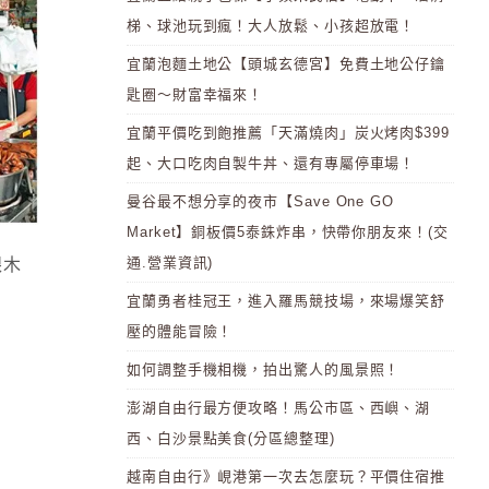
梯、球池玩到瘋！大人放鬆、小孩超放電！
宜蘭泡麵土地公【頭城玄德宮】免費土地公仔鑰
匙圈～財富幸福來！
宜蘭平價吃到飽推薦「天滿燒肉」炭火烤肉$399
起、大口吃肉自製牛丼、還有專屬停車場！
曼谷最不想分享的夜市【Save One GO
Market】銅板價5泰銖炸串，快帶你朋友來！(交
通.營業資訊)
跟木
宜蘭勇者桂冠王，進入羅馬競技場，來場爆笑舒
壓的體能冒險！
如何調整手機相機，拍出驚人的風景照！
澎湖自由行最方便攻略！馬公市區、西嶼、湖
西、白沙景點美食(分區總整理)
越南自由行》峴港第一次去怎麼玩？平價住宿推