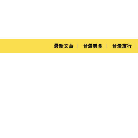
Main Menu
Yuki's Life
最新文章
台灣美食
台灣旅行
老阿伯現滷豆干價格