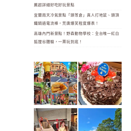
薦超詳細好吃好玩景點
宜蘭雨天冷氣景點「頭等倉」真人打地鼠、頭頂
鐵鍋過電流棒，荒唐爆笑程度爆表！
高雄內門新景點！野森動物學校：全台唯一紅白
狐狸谷體驗，一票玩到底！