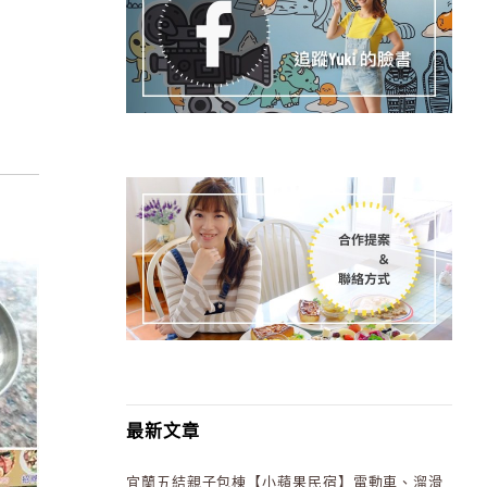
最新文章
宜蘭五結親子包棟【小蘋果民宿】電動車、溜滑