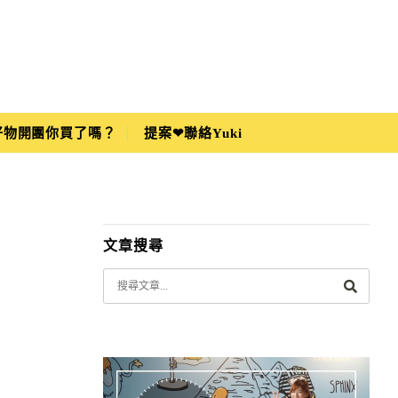
i好物開團你買了嗎？
提案❤聯絡Yuki
文章搜尋