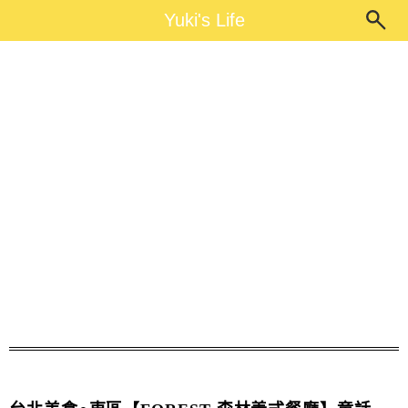
Main Menu
Yuki's Life
Yuki's Life
義式