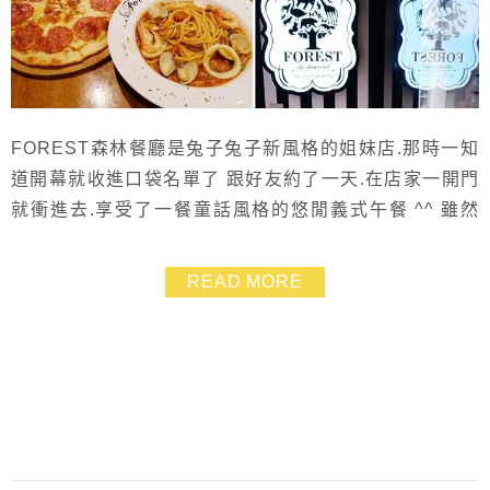
FOREST森林餐廳是兔子兔子新風格的姐妹店.那時一知
道開幕就收進口袋名單了 跟好友約了一天.在店家一開門
就衝進去.享受了一餐童話風格的悠閒義式午餐 ^^ 雖然
Forest超熱門.但其實如果提早訂位而且早點到的話.還是
可以有很優質的用餐環境 我與好友都很喜歡這風格.座位
READ MORE
也很舒適.那天好多客人是帶著小孩來聚餐的呢!