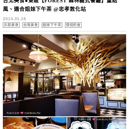
台北美食●東區【FOREST 森林義式餐廳】童話
風、適合姐妹下午茶 @忠孝敦化站
2014.01.16
北部美食
台灣美食
姐妹下午茶
情侶約會