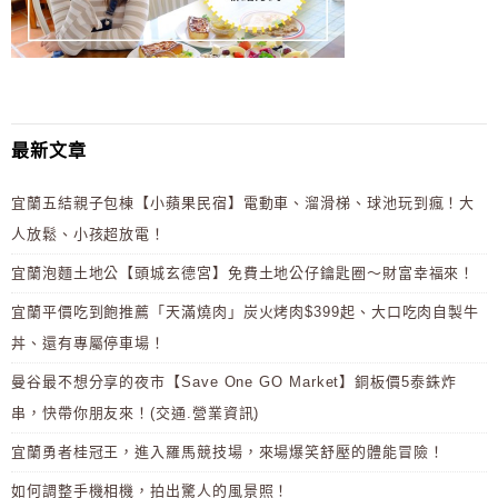
最新文章
宜蘭五結親子包棟【小蘋果民宿】電動車、溜滑梯、球池玩到瘋！大
人放鬆、小孩超放電！
宜蘭泡麵土地公【頭城玄德宮】免費土地公仔鑰匙圈～財富幸福來！
宜蘭平價吃到飽推薦「天滿燒肉」炭火烤肉$399起、大口吃肉自製牛
丼、還有專屬停車場！
曼谷最不想分享的夜市【Save One GO Market】銅板價5泰銖炸
串，快帶你朋友來！(交通.營業資訊)
宜蘭勇者桂冠王，進入羅馬競技場，來場爆笑舒壓的體能冒險！
如何調整手機相機，拍出驚人的風景照！