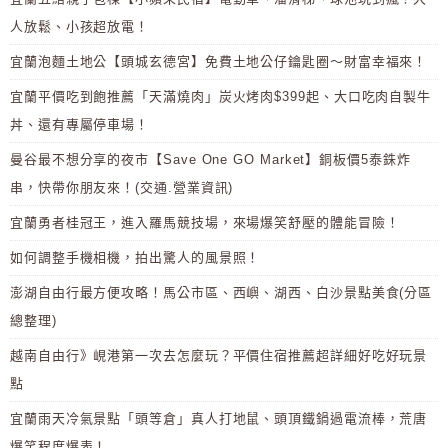
人放鬆、小孩超放電！
宜蘭泡麵土地公【頭城玄德宮】免費土地公仔鑰匙圈～財富幸福來！
宜蘭平價吃到飽推薦「天滿燒肉」炭火烤肉$399起、大口吃肉自製牛
丼、還有專屬停車場！
曼谷最不想分享的夜市【Save One GO Market】銅板價5泰銖炸
串，快帶你朋友來！(交通.營業資訊)
宜蘭勇者桂冠王，進入羅馬競技場，來場爆笑舒壓的體能冒險！
如何調整手機相機，拍出驚人的風景照！
澎湖自由行最方便攻略！馬公市區、西嶼、湖西、白沙景點美食(分區
總整理)
越南自由行》峴港第一次去怎麼玩？平價住宿推薦超詳細好吃好玩景
點
宜蘭雨天冷氣景點「頭等倉」真人打地鼠、頭頂鐵鍋過電流棒，荒唐
爆笑程度爆表！