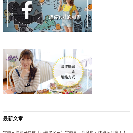
最新文章
宜蘭五結親子包棟【小蘋果民宿】電動車、溜滑梯、球池玩到瘋！大