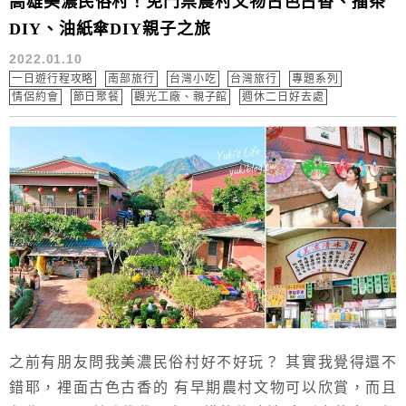
高雄美濃民俗村！免門票農村文物古色古香、擂茶
DIY、油紙傘DIY親子之旅
2022.01.10
一日遊行程攻略
南部旅行
台灣小吃
台灣旅行
專題系列
情侶約會
節日聚餐
觀光工廠、親子館
週休二日好去處
之前有朋友問我美濃民俗村好不好玩？ 其實我覺得還不
錯耶，裡面古色古香的 有早期農村文物可以欣賞，而且