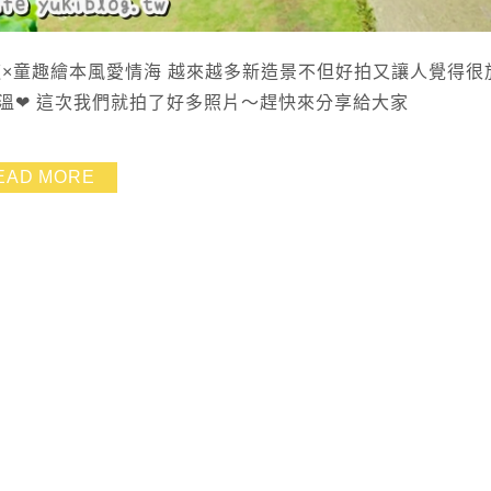
×童趣繪本風愛情海 越來越多新造景不但好拍又讓人覺得很
溫❤ 這次我們就拍了好多照片～趕快來分享給大家
EAD MORE