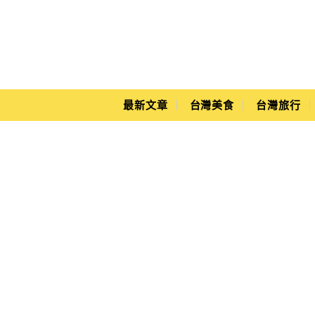
Main Menu
Yuki's Life
最新文章
台灣美食
台灣旅行
珍粉紅城堡