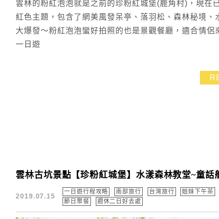
雲林的粉紅泡泡就是之前的珍粉紅城堡(鹿角村)，現在
紅色主題，包含了網美風發呆亭、落羽松、森林秘境、
大爆發～粉紅泡泡蠻好拍照的也是景觀餐廳，適合情侶
一日遊
R
雲林古坑景點【珍粉紅城堡】水漾森林教堂~童話
一日遊行程攻略
南部旅行
台灣旅行
姐妹下午茶
2019.07.15
節日聚餐
週休二日好去處