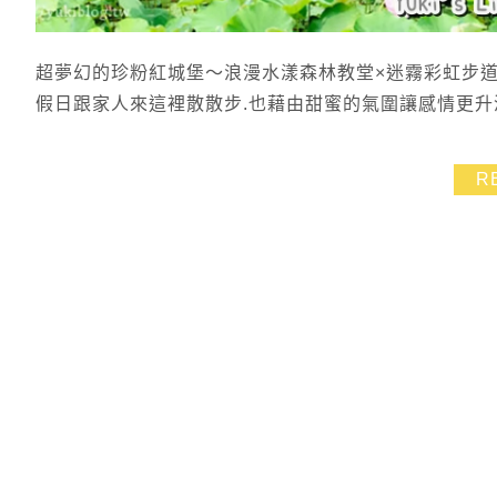
超夢幻的珍粉紅城堡～浪漫水漾森林教堂×迷霧彩虹步道
假日跟家人來這裡散散步.也藉由甜蜜的氣圍讓感情更升
R