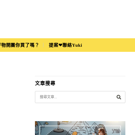
i好物開團你買了嗎？
提案❤聯絡Yuki
文章搜尋