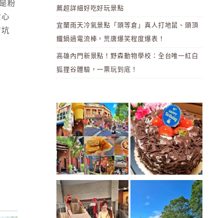
是粉
薦超詳細好吃好玩景點
女心
宜蘭雨天冷氣景點「頭等倉」真人打地鼠、頭頂
古坑
鐵鍋過電流棒，荒唐爆笑程度爆表！
高雄內門新景點！野森動物學校：全台唯一紅白
狐狸谷體驗，一票玩到底！