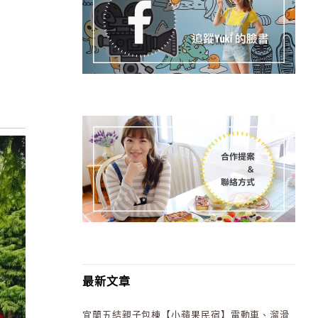
最新文章
宜蘭五結親子包棟【小蘋果民宿】電動車、溜滑