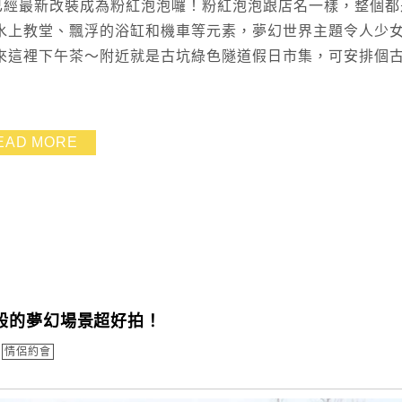
已經最新改裝成為粉紅泡泡囉！粉紅泡泡跟店名一樣，整個都
水上教堂、飄浮的浴缸和機車等元素，夢幻世界主題令人少
來這裡下午茶～附近就是古坑綠色隧道假日市集，可安排個
EAD MORE
般的夢幻場景超好拍！
情侶約會