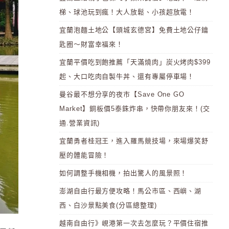
梯、球池玩到瘋！大人放鬆、小孩超放電！
宜蘭泡麵土地公【頭城玄德宮】免費土地公仔鑰
匙圈～財富幸福來！
宜蘭平價吃到飽推薦「天滿燒肉」炭火烤肉$399
起、大口吃肉自製牛丼、還有專屬停車場！
曼谷最不想分享的夜市【Save One GO
Market】銅板價5泰銖炸串，快帶你朋友來！(交
通.營業資訊)
宜蘭勇者桂冠王，進入羅馬競技場，來場爆笑舒
壓的體能冒險！
如何調整手機相機，拍出驚人的風景照！
澎湖自由行最方便攻略！馬公市區、西嶼、湖
西、白沙景點美食(分區總整理)
越南自由行》峴港第一次去怎麼玩？平價住宿推