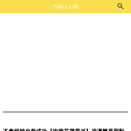
Main Menu
Yuki's Life
Yuki's Life
玫瑰蘋果派