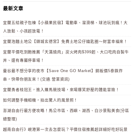
最新文章
宜蘭五結親子包棟【小蘋果民宿】電動車、溜滑梯、球池玩到瘋！大
人放鬆、小孩超放電！
宜蘭泡麵土地公【頭城玄德宮】免費土地公仔鑰匙圈～財富幸福來！
宜蘭平價吃到飽推薦「天滿燒肉」炭火烤肉$399起、大口吃肉自製牛
丼、還有專屬停車場！
曼谷最不想分享的夜市【Save One GO Market】銅板價5泰銖炸
串，快帶你朋友來！(交通.營業資訊)
宜蘭勇者桂冠王，進入羅馬競技場，來場爆笑舒壓的體能冒險！
如何調整手機相機，拍出驚人的風景照！
澎湖自由行最方便攻略！馬公市區、西嶼、湖西、白沙景點美食(分區
總整理)
越南自由行》峴港第一次去怎麼玩？平價住宿推薦超詳細好吃好玩景