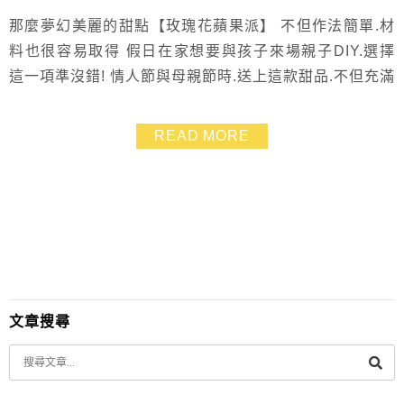
那麼夢幻美麗的甜點【玫瑰花蘋果派】 不但作法簡單.材
料也很容易取得 假日在家想要與孩子來場親子DIY.選擇
這一項準沒錯! 情人節與母親節時.送上這款甜品.不但充滿
愛.賣相也好的不得了
READ MORE
文章搜尋