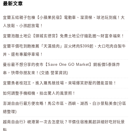
最新文章
宜蘭五結親子包棟【小蘋果民宿】電動車、溜滑梯、球池玩到瘋！大
人放鬆、小孩超放電！
宜蘭泡麵土地公【頭城玄德宮】免費土地公仔鑰匙圈～財富幸福來！
宜蘭平價吃到飽推薦「天滿燒肉」炭火烤肉$399起、大口吃肉自製牛
丼、還有專屬停車場！
曼谷最不想分享的夜市【Save One GO Market】銅板價5泰銖炸
串，快帶你朋友來！(交通.營業資訊)
宜蘭勇者桂冠王，進入羅馬競技場，來場爆笑舒壓的體能冒險！
如何調整手機相機，拍出驚人的風景照！
澎湖自由行最方便攻略！馬公市區、西嶼、湖西、白沙景點美食(分區
總整理)
越南自由行》峴港第一次去怎麼玩？平價住宿推薦超詳細好吃好玩景
點