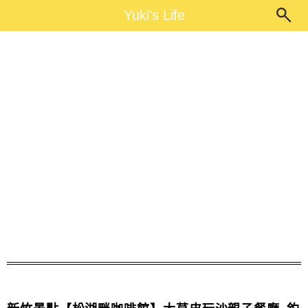
Main Menu
Yuki's Life
Yuki's Life
玩水池