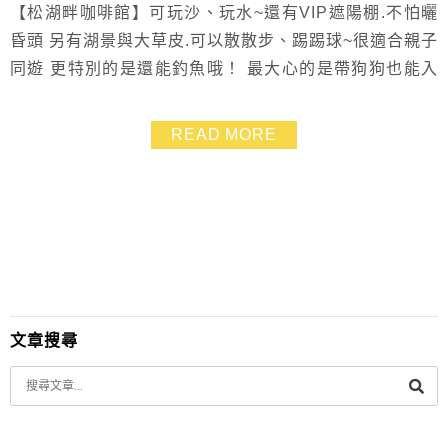
【松湖畔咖啡館】可玩沙、玩水~還有VIP遮陽棚.不怕曬
昏頭 另有湖景與大草皮.可以散散步、踢踢球~很適合親子
同遊 更特別的是還能釣魚哦！ 最大心的是帶狗狗也能入
內 毛小孩來到這裡便能自在的奔跑
READ MORE
文章搜尋