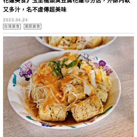
花蓮美食》玉里橋頭臭豆腐花蓮市分店，外酥內軟
又多汁，名不虛傳超美味
2023.04.24
台灣美食
東部美食