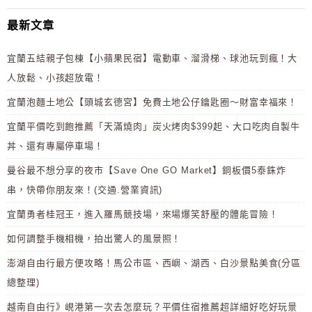
最新文章
宜蘭五結親子包棟【小蘋果民宿】電動車、溜滑梯、球池玩到瘋！大
人放鬆、小孩超放電！
宜蘭泡麵土地公【頭城玄德宮】免費土地公仔鑰匙圈～財富幸福來！
宜蘭平價吃到飽推薦「天滿燒肉」炭火烤肉$399起、大口吃肉自製牛
丼、還有專屬停車場！
曼谷最不想分享的夜市【Save One GO Market】銅板價5泰銖炸
串，快帶你朋友來！(交通.營業資訊)
宜蘭勇者桂冠王，進入羅馬競技場，來場爆笑舒壓的體能冒險！
如何調整手機相機，拍出驚人的風景照！
澎湖自由行最方便攻略！馬公市區、西嶼、湖西、白沙景點美食(分區
總整理)
越南自由行》峴港第一次去怎麼玩？平價住宿推薦超詳細好吃好玩景