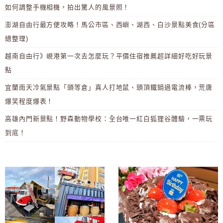
如何調整手機相機，拍出驚人的風景照！
澎湖自由行最方便攻略！馬公市區、西嶼、湖西、白沙景點美食(分區
總整理)
越南自由行》峴港第一次去怎麼玩？平價住宿推薦超詳細好吃好玩景
點
宜蘭雨天冷氣景點「頭等倉」真人打地鼠、頭頂鐵鍋過電流棒，荒唐
爆笑程度爆表！
高雄內門新景點！野森動物學校：全台唯一紅白狐狸谷體驗，一票玩
到底！