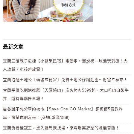
最新文章
宜蘭五結親子包棟【小蘋果民宿】電動車、溜滑梯、球池玩到瘋！大
人放鬆、小孩超放電！
宜蘭泡麵土地公【頭城玄德宮】免費土地公仔鑰匙圈～財富幸福來！
宜蘭平價吃到飽推薦「天滿燒肉」炭火烤肉$399起、大口吃肉自製牛
丼、還有專屬停車場！
曼谷最不想分享的夜市【Save One GO Market】銅板價5泰銖炸
串，快帶你朋友來！(交通.營業資訊)
宜蘭勇者桂冠王，進入羅馬競技場，來場爆笑舒壓的體能冒險！