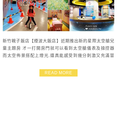
新竹親子飯店【煙波大飯店】近期推出新的星際太空艙兒
童主題房 才一打開房門就可以看到太空艙儀表及操控器
而太空佈景搭配上燈光.還真能感受到幾分刺激又充滿冒
險的氣氛! 房內的火箭帳棚更是特別.孩子看到立刻就衝了
過去.爬進爬出的顯得相當興奮 除此之外.煙波大飯店的
READ MORE
「卡樂次元」500坪室內兒童遊戲樂園更能不受天氣影響
的讓孩子消耗體力 也建議大家可以帶上泳衣泳褲.來室內
溫水游泳池運動運動 這裡也有兒童池喲~...