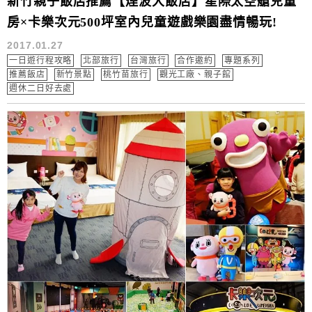
新竹親子飯店推薦【煙波大飯店】星際太空艙兒童
房×卡樂次元500坪室內兒童遊戲樂園盡情暢玩!
2017.01.27
一日遊行程攻略
北部旅行
台灣旅行
合作邀約
專題系列
推薦飯店
新竹景點
桃竹苗旅行
觀光工廠、親子館
週休二日好去處