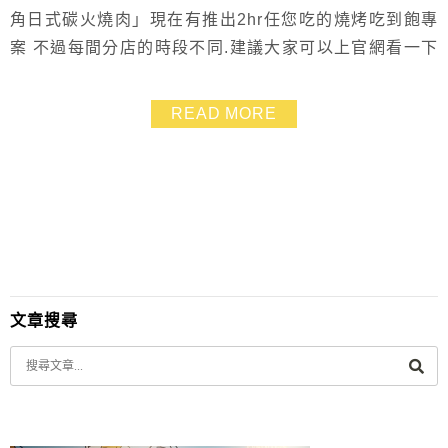
角日式碳火燒肉」現在有推出2hr任您吃的燒烤吃到飽專
案 不過每間分店的時段不同.建議大家可以上官網看一下
分店資訊 板橋遠百13樓這間是週一~週五全時段都有供應
小朋友身高未滿110cm還是免費的喲!! 所以我們這餐吃得
READ MORE
很划算啦!!
文章搜尋