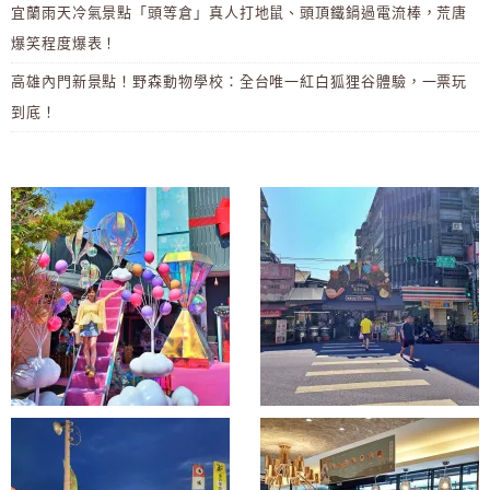
宜蘭雨天冷氣景點「頭等倉」真人打地鼠、頭頂鐵鍋過電流棒，荒唐
爆笑程度爆表！
高雄內門新景點！野森動物學校：全台唯一紅白狐狸谷體驗，一票玩
到底！