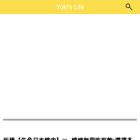
Main Menu
Yuki's Life
Yuki's Life
無限