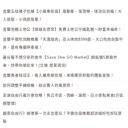
宜蘭五結親子包棟【小蘋果民宿】電動車、溜滑梯、球池玩到瘋！大
人放鬆、小孩超放電！
宜蘭泡麵土地公【頭城玄德宮】免費土地公仔鑰匙圈～財富幸福來！
宜蘭平價吃到飽推薦「天滿燒肉」炭火烤肉$399起、大口吃肉自製牛
丼、還有專屬停車場！
曼谷最不想分享的夜市【Save One GO Market】銅板價5泰銖炸
串，快帶你朋友來！(交通.營業資訊)
宜蘭勇者桂冠王，進入羅馬競技場，來場爆笑舒壓的體能冒險！
如何調整手機相機，拍出驚人的風景照！
澎湖自由行最方便攻略！馬公市區、西嶼、湖西、白沙景點美食(分區
總整理)
越南自由行》峴港第一次去怎麼玩？平價住宿推薦超詳細好吃好玩景
點