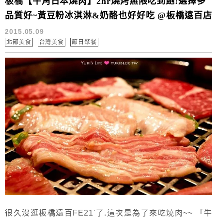
板橋【牛角日本燒肉】2hr燒烤無限吃到飽!選擇多
品質好~黃豆粉冰淇淋&奶酪也好好吃 @板橋遠百店
2015.05.09
北部美食
台灣美食
節日聚餐
很久沒逛板橋遠百FE21'了.這次是為了來吃燒肉~~ 「牛