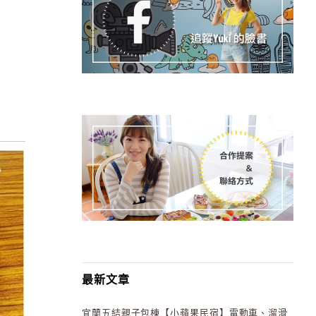
最新文章
宜蘭五結親子包棟【小蘋果民宿】電動車、溜滑