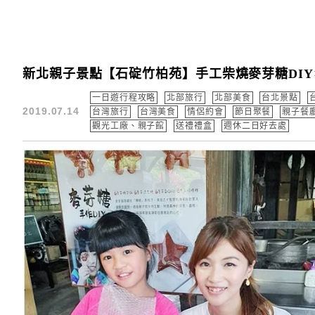
新北親子景點【石碇竹柏苑】手工柴燒麥芽糖DIY
一日遊行程攻略
北部旅行
北部美食
台北景點
2019.07.14
台灣旅行
台灣美食
情侶約會
節日聚餐
親子餐
觀光工廠、親子館
送禮禮盒
週休二日好去處