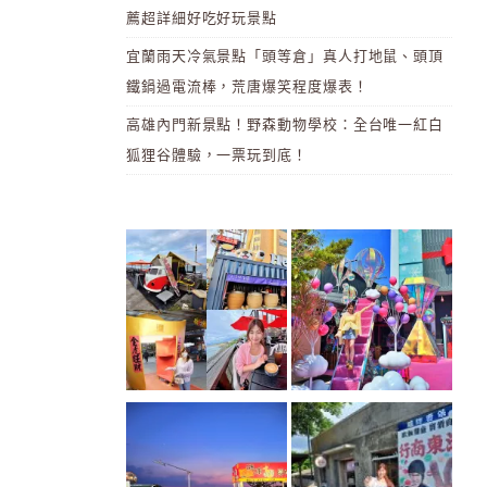
薦超詳細好吃好玩景點
宜蘭雨天冷氣景點「頭等倉」真人打地鼠、頭頂
鐵鍋過電流棒，荒唐爆笑程度爆表！
高雄內門新景點！野森動物學校：全台唯一紅白
狐狸谷體驗，一票玩到底！