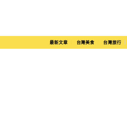
Main Menu
Yuki's Life
最新文章
台灣美食
台灣旅行
烤鴨三吃