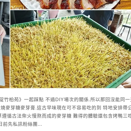
竹柏苑》一起踩點 不過DIY場次的關係.所以那回沒能同一
柴燒麥芽糖麥芽膏.這古早味現在可不容易吃的到 特地安排帶
草遵循古法柴火慢熬而成的麥芽糖 難得的體驗還包含烤鴨三
前先私訊粉絲團...