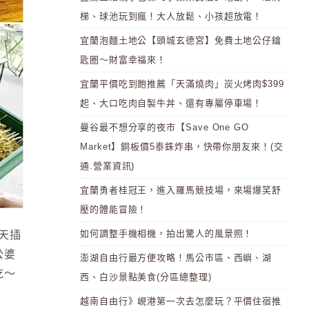
梯、球池玩到瘋！大人放鬆、小孩超放電！
宜蘭泡麵土地公【頭城玄德宮】免費土地公仔鑰
匙圈～財富幸福來！
宜蘭平價吃到飽推薦「天滿燒肉」炭火烤肉$399
起、大口吃肉自製牛丼、還有專屬停車場！
曼谷最不想分享的夜市【Save One GO
Market】銅板價5泰銖炸串，快帶你朋友來！(交
通.營業資訊)
宜蘭勇者桂冠王，進入羅馬競技場，來場爆笑舒
壓的體能冒險！
如何調整手機相機，拍出驚人的風景照！
天插
公婆
澎湖自由行最方便攻略！馬公市區、西嶼、湖
吃～
西、白沙景點美食(分區總整理)
越南自由行》峴港第一次去怎麼玩？平價住宿推