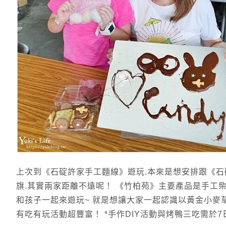
上次到《石碇許家手工麵線》遊玩.本來是想安排跟《石碇
旗.其實兩家距離不遠呢！ 《竹柏苑》主要產品是手工
和孩子一起來遊玩~ 就是想讓大家一起認識以黃金小麥
有吃有玩活動超豐富！ *手作DIY活動與烤鴨三吃需於7日