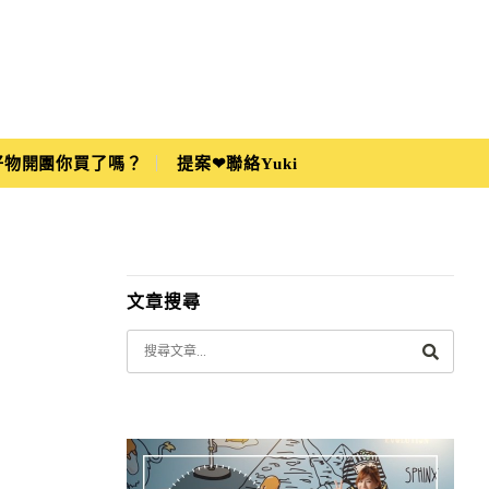
i好物開團你買了嗎？
提案❤聯絡Yuki
文章搜尋