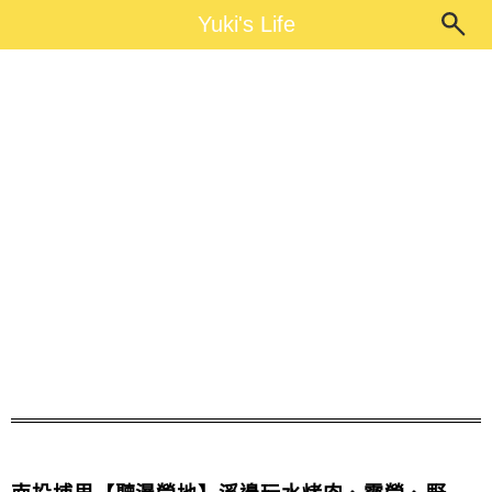
Main Menu
Yuki's Life
Yuki's Life
烤肉區