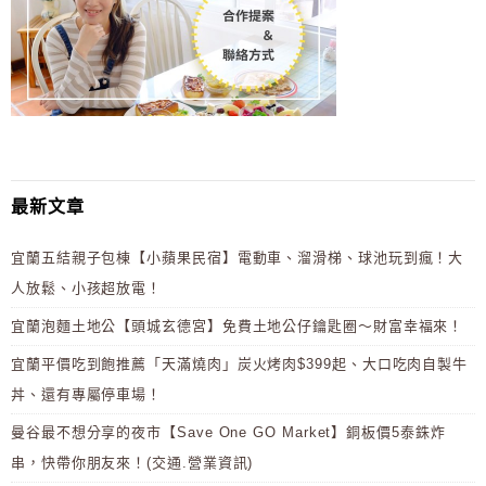
最新文章
宜蘭五結親子包棟【小蘋果民宿】電動車、溜滑梯、球池玩到瘋！大
人放鬆、小孩超放電！
宜蘭泡麵土地公【頭城玄德宮】免費土地公仔鑰匙圈～財富幸福來！
宜蘭平價吃到飽推薦「天滿燒肉」炭火烤肉$399起、大口吃肉自製牛
丼、還有專屬停車場！
曼谷最不想分享的夜市【Save One GO Market】銅板價5泰銖炸
串，快帶你朋友來！(交通.營業資訊)