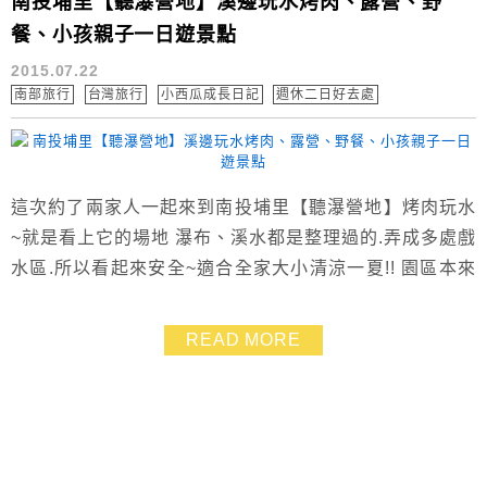
南投埔里【聽瀑營地】溪邊玩水烤肉、露營、野
餐、小孩親子一日遊景點
2015.07.22
南部旅行
台灣旅行
小西瓜成長日記
週休二日好去處
這次約了兩家人一起來到南投埔里【聽瀑營地】烤肉玩水
~就是看上它的場地 瀑布、溪水都是整理過的.弄成多處戲
水區.所以看起來安全~適合全家大小清涼一夏!! 園區本來
就是露營營地.所以要來烤肉當然也OK! 後來看到官網FB
才知道.其實也可以預約一日遊~~ 我們這次的烤肉玩水心
READ MORE
得其實是愛恨參半 很喜歡這乾淨方便的場地、冰涼清澈
的溪水戲水區 園方人員服務態度也都很好~~ 若是園區管
制與場地安排的部分再加強會...