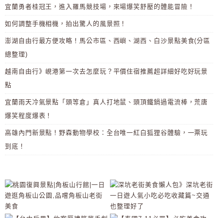
宜蘭勇者桂冠王，進入羅馬競技場，來場爆笑舒壓的體能冒險！
如何調整手機相機，拍出驚人的風景照！
澎湖自由行最方便攻略！馬公市區、西嶼、湖西、白沙景點美食(分區
總整理)
越南自由行》峴港第一次去怎麼玩？平價住宿推薦超詳細好吃好玩景
點
宜蘭雨天冷氣景點「頭等倉」真人打地鼠、頭頂鐵鍋過電流棒，荒唐
爆笑程度爆表！
高雄內門新景點！野森動物學校：全台唯一紅白狐狸谷體驗，一票玩
到底！