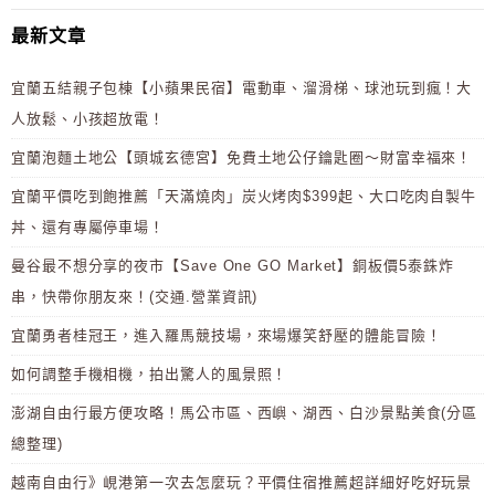
最新文章
宜蘭五結親子包棟【小蘋果民宿】電動車、溜滑梯、球池玩到瘋！大
人放鬆、小孩超放電！
宜蘭泡麵土地公【頭城玄德宮】免費土地公仔鑰匙圈～財富幸福來！
宜蘭平價吃到飽推薦「天滿燒肉」炭火烤肉$399起、大口吃肉自製牛
丼、還有專屬停車場！
曼谷最不想分享的夜市【Save One GO Market】銅板價5泰銖炸
串，快帶你朋友來！(交通.營業資訊)
宜蘭勇者桂冠王，進入羅馬競技場，來場爆笑舒壓的體能冒險！
如何調整手機相機，拍出驚人的風景照！
澎湖自由行最方便攻略！馬公市區、西嶼、湖西、白沙景點美食(分區
總整理)
越南自由行》峴港第一次去怎麼玩？平價住宿推薦超詳細好吃好玩景