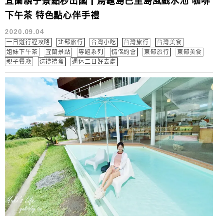
宜蘭親子景點秒出國┃烏龜島巴里島風戲水池 咖啡
下午茶 特色點心伴手禮
2020.09.04
一日遊行程攻略
北部旅行
台灣小吃
台灣旅行
台灣美食
姐妹下午茶
宜蘭景點
專題系列
情侶約會
東部旅行
東部美食
親子餐廳
送禮禮盒
週休二日好去處