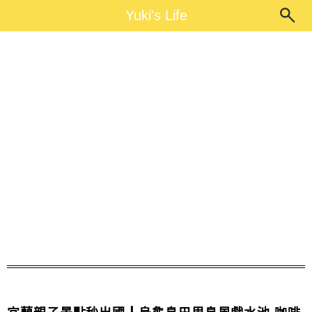
Main Menu
Yuki's Life
Yuki's Life
烏龜島戲水池