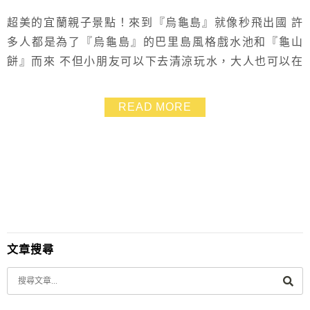
超美的宜蘭親子景點！來到『烏龜島』就像秒飛出國 許
多人都是為了『烏龜島』的巴里島風格戲水池和『龜山
餅』而來 不但小朋友可以下去清涼玩水，大人也可以在
這裡拍網美照 『烏龜島』很早就開門營業了，並且沒有
低消，來到宜蘭一早就可以喝咖啡、吃特色點心跟蛋糕～
READ MORE
實在太棒了 爸爸媽媽舒服聊天看風景、喝美食 小朋友也
有地方可以玩耍 『烏龜島』除了是網美咖啡廳，也是採
買宜蘭特色伴手禮的好去處！
文章搜尋