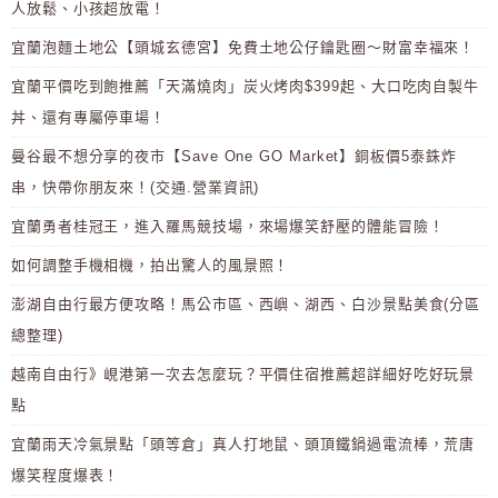
人放鬆、小孩超放電！
宜蘭泡麵土地公【頭城玄德宮】免費土地公仔鑰匙圈～財富幸福來！
宜蘭平價吃到飽推薦「天滿燒肉」炭火烤肉$399起、大口吃肉自製牛
丼、還有專屬停車場！
曼谷最不想分享的夜市【Save One GO Market】銅板價5泰銖炸
串，快帶你朋友來！(交通.營業資訊)
宜蘭勇者桂冠王，進入羅馬競技場，來場爆笑舒壓的體能冒險！
如何調整手機相機，拍出驚人的風景照！
澎湖自由行最方便攻略！馬公市區、西嶼、湖西、白沙景點美食(分區
總整理)
越南自由行》峴港第一次去怎麼玩？平價住宿推薦超詳細好吃好玩景
點
宜蘭雨天冷氣景點「頭等倉」真人打地鼠、頭頂鐵鍋過電流棒，荒唐
爆笑程度爆表！