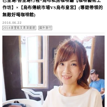
巴里島/峇里島行程~烏布私房咖啡廳【咖啡藝術工
作坊】×【烏布傳統市場VS烏布皇宮】(導遊帶領的
無敵好喝咖啡館)
2016.06.22
2016峇里島文青深度遊
國外旅行