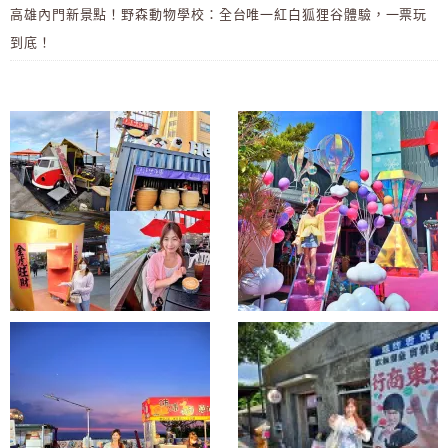
高雄內門新景點！野森動物學校：全台唯一紅白狐狸谷體驗，一票玩
到底！