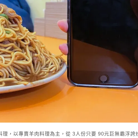
理，以專賣羊肉料理為主，從 3人份只要 90元巨無霸浮誇