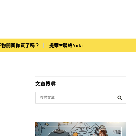
i好物開團你買了嗎？
提案❤聯絡Yuki
文章搜尋