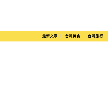
Main Menu
Yuki's Life
最新文章
台灣美食
台灣旅行
濱江夜市羊肉