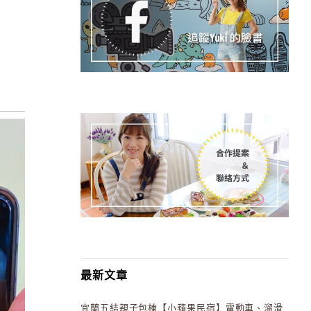
最新文章
宜蘭五結親子包棟【小蘋果民宿】電動車、溜滑