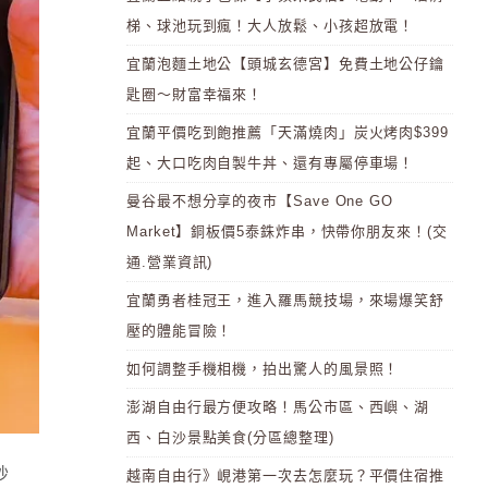
梯、球池玩到瘋！大人放鬆、小孩超放電！
宜蘭泡麵土地公【頭城玄德宮】免費土地公仔鑰
匙圈～財富幸福來！
宜蘭平價吃到飽推薦「天滿燒肉」炭火烤肉$399
起、大口吃肉自製牛丼、還有專屬停車場！
曼谷最不想分享的夜市【Save One GO
Market】銅板價5泰銖炸串，快帶你朋友來！(交
通.營業資訊)
宜蘭勇者桂冠王，進入羅馬競技場，來場爆笑舒
壓的體能冒險！
如何調整手機相機，拍出驚人的風景照！
澎湖自由行最方便攻略！馬公市區、西嶼、湖
西、白沙景點美食(分區總整理)
炒
越南自由行》峴港第一次去怎麼玩？平價住宿推