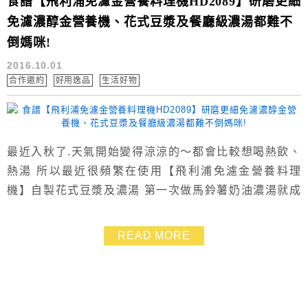
食譜【飛利浦免濾金營養料理機HD2089】研磨更細
免濾濃醇金營養機、花式豆漿及餐廳級濃湯都難不
倒媽咪!
2016.10.01
合作邀約
好用逸品
生活好物
最近入秋了.天氣開始變得涼涼的～都會比較想喝熱飲、
熱湯 所以最近很頻繁在使用【飛利浦免濾金營養料理
機】自製花式豆漿及濃湯 第一次做馬鈴薯奶油濃湯就成
功.超有成就感 所有食材切一切丟進去.就是那麼輕鬆.不用
顧爐火不怕臭伙塔 自製的濃湯運用在焗烤飯也很簡單美
READ MORE
味 這台新品金營養HD2089研磨更細.而且免濾更加濃醇
香 自己做的營養留得住.當然也 最 安 心 ❤