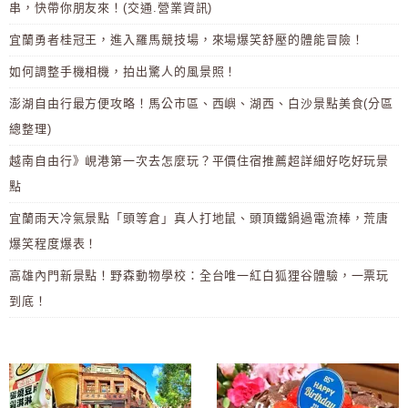
串，快帶你朋友來！(交通.營業資訊)
宜蘭勇者桂冠王，進入羅馬競技場，來場爆笑舒壓的體能冒險！
如何調整手機相機，拍出驚人的風景照！
澎湖自由行最方便攻略！馬公市區、西嶼、湖西、白沙景點美食(分區
總整理)
越南自由行》峴港第一次去怎麼玩？平價住宿推薦超詳細好吃好玩景
點
宜蘭雨天冷氣景點「頭等倉」真人打地鼠、頭頂鐵鍋過電流棒，荒唐
爆笑程度爆表！
高雄內門新景點！野森動物學校：全台唯一紅白狐狸谷體驗，一票玩
到底！