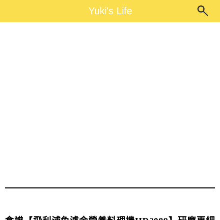
Main Menu
Yuki's Life
Yuki's Life
濃醇