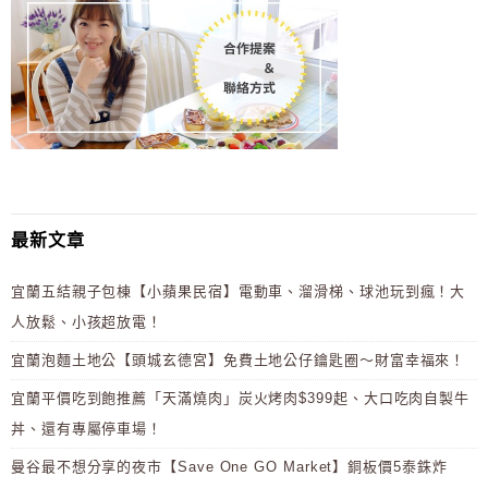
最新文章
宜蘭五結親子包棟【小蘋果民宿】電動車、溜滑梯、球池玩到瘋！大
人放鬆、小孩超放電！
宜蘭泡麵土地公【頭城玄德宮】免費土地公仔鑰匙圈～財富幸福來！
宜蘭平價吃到飽推薦「天滿燒肉」炭火烤肉$399起、大口吃肉自製牛
丼、還有專屬停車場！
曼谷最不想分享的夜市【Save One GO Market】銅板價5泰銖炸