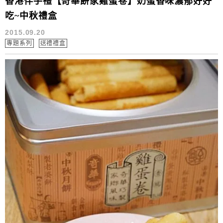
香港伴手禮【奇華餅家雞蛋卷】奶蛋香味濃郁好好
吃~中秋禮盒
2015.09.20
專題系列
送禮禮盒