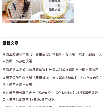
最新文章
宜蘭五結親子包棟【小蘋果民宿】電動車、溜滑梯、球池玩到瘋！大
人放鬆、小孩超放電！
宜蘭泡麵土地公【頭城玄德宮】免費土地公仔鑰匙圈～財富幸福來！
宜蘭平價吃到飽推薦「天滿燒肉」炭火烤肉$399起、大口吃肉自製牛
丼、還有專屬停車場！
曼谷最不想分享的夜市【Save One GO Market】銅板價5泰銖炸
串，快帶你朋友來！(交通.營業資訊)