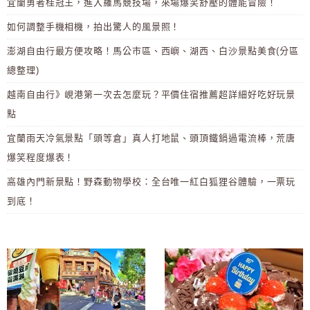
宜蘭勇者桂冠王，進入羅馬競技場，來場爆笑舒壓的體能冒險！
如何調整手機相機，拍出驚人的風景照！
澎湖自由行最方便攻略！馬公市區、西嶼、湖西、白沙景點美食(分區
總整理)
越南自由行》峴港第一次去怎麼玩？平價住宿推薦超詳細好吃好玩景
點
宜蘭雨天冷氣景點「頭等倉」真人打地鼠、頭頂鐵鍋過電流棒，荒唐
爆笑程度爆表！
高雄內門新景點！野森動物學校：全台唯一紅白狐狸谷體驗，一票玩
到底！