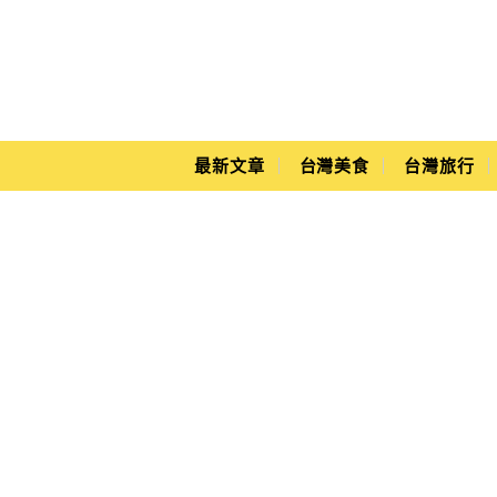
Main Menu
Yuki's Life
最新文章
台灣美食
台灣旅行
澳門自由行景點攻略