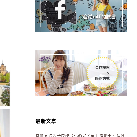
最新文章
宜蘭五結親子包棟【小蘋果民宿】電動車、溜滑