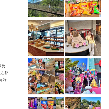
綠房
力之都
玩好