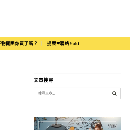
i好物開團你買了嗎？
提案❤聯絡Yuki
文章搜尋