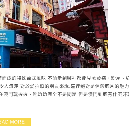
流而成的特殊葡式風味 不論走到哪裡都能見著黃牆、粉屋、
令人流連 對於愛拍照的朋友來說.這裡絕對是個殺底片的魅
.在澳門玩透透、吃透透完全不是問題 但是澳門到底有什麼好
EAD MORE