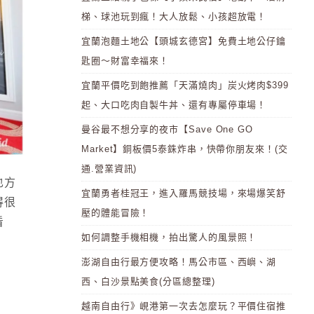
梯、球池玩到瘋！大人放鬆、小孩超放電！
宜蘭泡麵土地公【頭城玄德宮】免費土地公仔鑰
匙圈～財富幸福來！
宜蘭平價吃到飽推薦「天滿燒肉」炭火烤肉$399
起、大口吃肉自製牛丼、還有專屬停車場！
曼谷最不想分享的夜市【Save One GO
Market】銅板價5泰銖炸串，快帶你朋友來！(交
通.營業資訊)
也方
宜蘭勇者桂冠王，進入羅馬競技場，來場爆笑舒
得很
壓的體能冒險！
看
如何調整手機相機，拍出驚人的風景照！
澎湖自由行最方便攻略！馬公市區、西嶼、湖
西、白沙景點美食(分區總整理)
越南自由行》峴港第一次去怎麼玩？平價住宿推