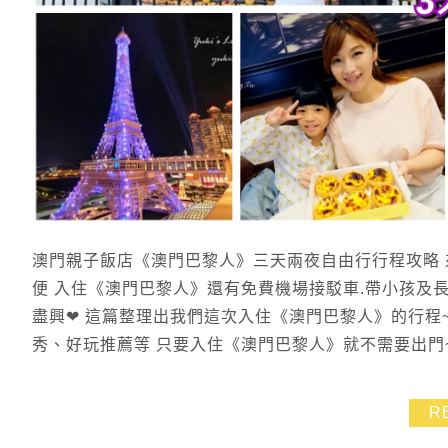
澳門親子飯店《澳門巴黎人》三天兩夜自由行行程攻略 
便 入住《澳門巴黎人》還有免費機場接駁車.帶小孩及
盡興❤ 這篇整理出我們這次入住《澳門巴黎人》的行程~
秀、好玩推薦等 只要入住《澳門巴黎人》就不需要出門~ 
R