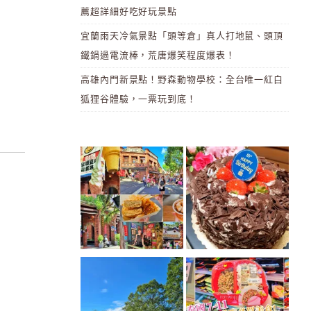
薦超詳細好吃好玩景點
宜蘭雨天冷氣景點「頭等倉」真人打地鼠、頭頂
鐵鍋過電流棒，荒唐爆笑程度爆表！
高雄內門新景點！野森動物學校：全台唯一紅白
狐狸谷體驗，一票玩到底！