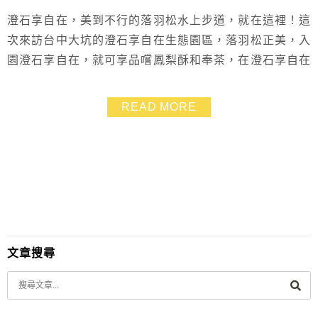
澄石享自在，美到不行的落羽松水上步道，就在這裡！這
次來訪台中大坑的澄石享自在生態園區，落羽松正美，入
園澄石享自在，就可享品嚐鳳梨酥和奉茶，在澄石享自在
享廳用餐、下午茶，還能直接欣賞戶外落羽松美景，實在
是愜意浪漫
READ MORE
文章搜尋