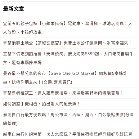
最新文章
宜蘭五結親子包棟【小蘋果民宿】電動車、溜滑梯、球池玩到瘋！大
人放鬆、小孩超放電！
宜蘭泡麵土地公【頭城玄德宮】免費土地公仔鑰匙圈～財富幸福來！
宜蘭平價吃到飽推薦「天滿燒肉」炭火烤肉$399起、大口吃肉自製牛
丼、還有專屬停車場！
曼谷最不想分享的夜市【Save One GO Market】銅板價5泰銖炸
串，快帶你朋友來！(交通.營業資訊)
宜蘭勇者桂冠王，進入羅馬競技場，來場爆笑舒壓的體能冒險！
如何調整手機相機，拍出驚人的風景照！
澎湖自由行最方便攻略！馬公市區、西嶼、湖西、白沙景點美食(分區
總整理)
越南自由行》峴港第一次去怎麼玩？平價住宿推薦超詳細好吃好玩景