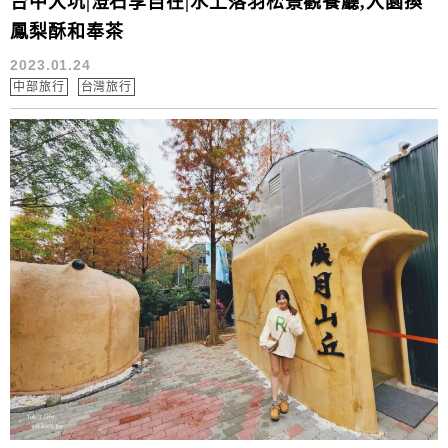
台中大坑|澄石享自在|水上落羽松景觀餐廳,入園換
鳳梨酥和奉茶
2023.01.24
中部旅行
台灣旅行