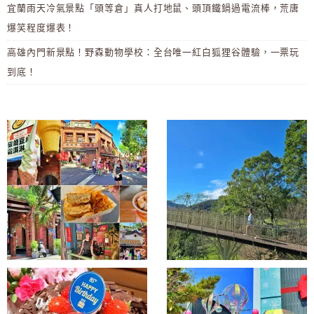
宜蘭雨天冷氣景點「頭等倉」真人打地鼠、頭頂鐵鍋過電流棒，荒唐
爆笑程度爆表！
高雄內門新景點！野森動物學校：全台唯一紅白狐狸谷體驗，一票玩
到底！