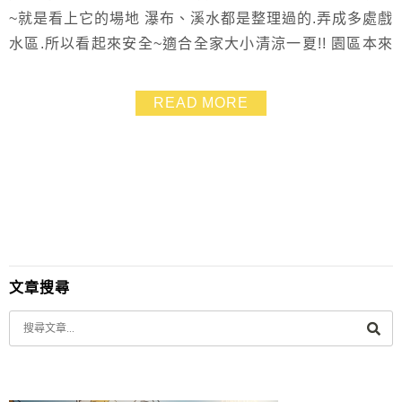
~就是看上它的場地 瀑布、溪水都是整理過的.弄成多處戲
水區.所以看起來安全~適合全家大小清涼一夏!! 園區本來
就是露營營地.所以要來烤肉當然也OK! 後來看到官網FB
才知道.其實也可以預約一日遊~~ 我們這次的烤肉玩水心
READ MORE
得其實是愛恨參半 很喜歡這乾淨方便的場地、冰涼清澈
的溪水戲水區 園方人員服務態度也都很好~~ 若是園區管
制與場地安排的部分再加強會...
文章搜尋