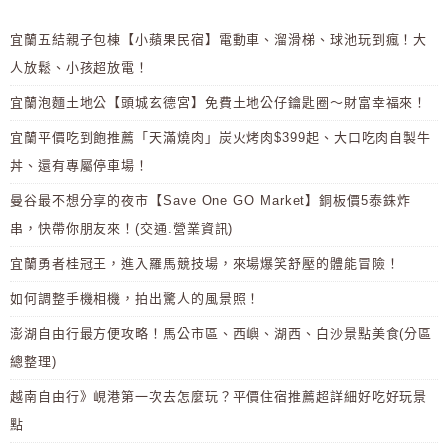
宜蘭五結親子包棟【小蘋果民宿】電動車、溜滑梯、球池玩到瘋！大
人放鬆、小孩超放電！
宜蘭泡麵土地公【頭城玄德宮】免費土地公仔鑰匙圈～財富幸福來！
宜蘭平價吃到飽推薦「天滿燒肉」炭火烤肉$399起、大口吃肉自製牛
丼、還有專屬停車場！
曼谷最不想分享的夜市【Save One GO Market】銅板價5泰銖炸
串，快帶你朋友來！(交通.營業資訊)
宜蘭勇者桂冠王，進入羅馬競技場，來場爆笑舒壓的體能冒險！
如何調整手機相機，拍出驚人的風景照！
澎湖自由行最方便攻略！馬公市區、西嶼、湖西、白沙景點美食(分區
總整理)
越南自由行》峴港第一次去怎麼玩？平價住宿推薦超詳細好吃好玩景
點