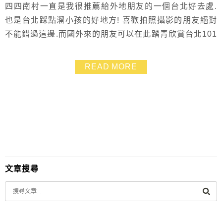
四四南村一直是我很推薦給外地朋友的一個台北好去處.
也是台北踩點溜小孩的好地方! 喜歡拍照攝影的朋友絕對
不能錯過這邊.而國外來的朋友可以在此踏青欣賞台北101
及吃美食 搭乘捷運直達台北10世貿站.不需開車等停車位
~~一個愉快的半日遊就這麼輕鬆愉快啦 ^++++++^ 四四
READ MORE
南村內有「好丘(信義店」及「蜜朵麗冰淇淋」~好吃又好
逛!
文章搜尋