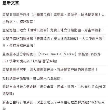
最新文章
宜蘭五結親子包棟【小蘋果民宿】電動車、溜滑梯、球池玩到瘋！大
人放鬆、小孩超放電！
宜蘭泡麵土地公【頭城玄德宮】免費土地公仔鑰匙圈～財富幸福來！
宜蘭平價吃到飽推薦「天滿燒肉」炭火烤肉$399起、大口吃肉自製牛
丼、還有專屬停車場！
曼谷最不想分享的夜市【Save One GO Market】銅板價5泰銖炸
串，快帶你朋友來！(交通.營業資訊)
宜蘭勇者桂冠王，進入羅馬競技場，來場爆笑舒壓的體能冒險！
如何調整手機相機，拍出驚人的風景照！
澎湖自由行最方便攻略！馬公市區、西嶼、湖西、白沙景點美食(分區
總整理)
越南自由行》峴港第一次去怎麼玩？平價住宿推薦超詳細好吃好玩景
點