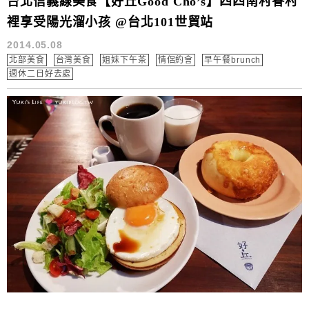
台北信義線美食【好丘Good Cho’s】四四南村眷村
裡享受陽光溜小孩 @台北101世貿站
2014.05.08
北部美食
台灣美食
姐妹下午茶
情侶約會
早午餐brunch
週休二日好去處