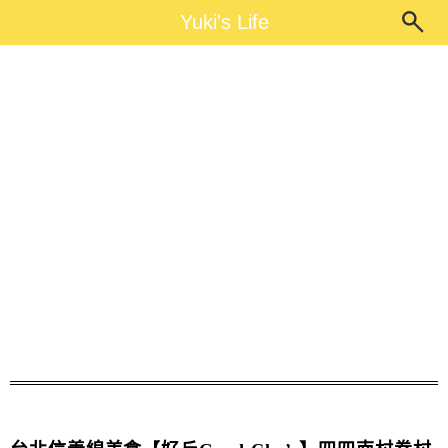
Main Menu
Yuki's Life
Yuki's Life
溜小孩