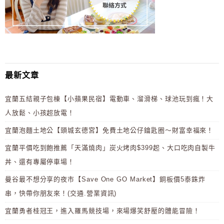
最新文章
宜蘭五結親子包棟【小蘋果民宿】電動車、溜滑梯、球池玩到瘋！大
人放鬆、小孩超放電！
宜蘭泡麵土地公【頭城玄德宮】免費土地公仔鑰匙圈～財富幸福來！
宜蘭平價吃到飽推薦「天滿燒肉」炭火烤肉$399起、大口吃肉自製牛
丼、還有專屬停車場！
曼谷最不想分享的夜市【Save One GO Market】銅板價5泰銖炸
串，快帶你朋友來！(交通.營業資訊)
宜蘭勇者桂冠王，進入羅馬競技場，來場爆笑舒壓的體能冒險！