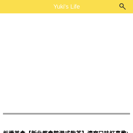
Main Menu
Yuki's Life
Yuki's Life
港式料理