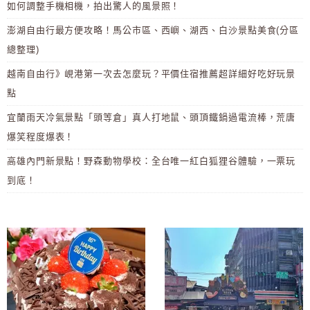
如何調整手機相機，拍出驚人的風景照！
澎湖自由行最方便攻略！馬公市區、西嶼、湖西、白沙景點美食(分區
總整理)
越南自由行》峴港第一次去怎麼玩？平價住宿推薦超詳細好吃好玩景
點
宜蘭雨天冷氣景點「頭等倉」真人打地鼠、頭頂鐵鍋過電流棒，荒唐
爆笑程度爆表！
高雄內門新景點！野森動物學校：全台唯一紅白狐狸谷體驗，一票玩
到底！