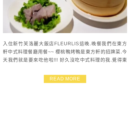
入住新竹芙洛麗大飯店FLEURLIS這晚.晚餐我們在東方
軒中式料理餐廳用餐~~ 櫻桃鴨烤鴨是東方軒的招牌菜.今
天我們就是要來吃他啦!!! 好久沒吃中式料理的我.覺得東
方軒的菜色口味清爽獨特.吃起來不油膩味道又細緻讓人
回味❤ 最後甜點的招牌手工木桶豆花讓人幸福的哩~~~~
READ MORE
每一道我都覺得好好吃喔!!