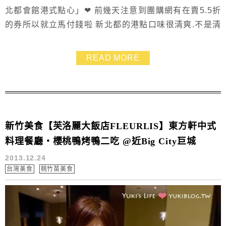
北都會館港式點心」❤ 前幾天注意到團購網有在賣5.5折
的券所以就立馬付錢啦 新北都的港點口味很清爽.不是清
淡喲~~而是油都不多卻依舊美味 用券來吃很划算~~一定
要推薦給大家啦!!
READ MORE
新竹美食【芙洛麗大飯店FLEURLIS】東方軒中式
料理餐廳‧櫻桃鴨烤鴨二吃 @近Big City巨城
2013.12.24
台灣美食
桃竹苗美食