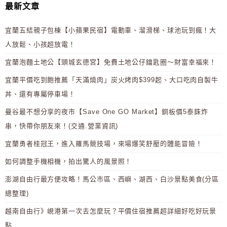
最新文章
宜蘭五結親子包棟【小蘋果民宿】電動車、溜滑梯、球池玩到瘋！大
人放鬆、小孩超放電！
宜蘭泡麵土地公【頭城玄德宮】免費土地公仔鑰匙圈～財富幸福來！
宜蘭平價吃到飽推薦「天滿燒肉」炭火烤肉$399起、大口吃肉自製牛
丼、還有專屬停車場！
曼谷最不想分享的夜市【Save One GO Market】銅板價5泰銖炸
串，快帶你朋友來！(交通.營業資訊)
宜蘭勇者桂冠王，進入羅馬競技場，來場爆笑舒壓的體能冒險！
如何調整手機相機，拍出驚人的風景照！
澎湖自由行最方便攻略！馬公市區、西嶼、湖西、白沙景點美食(分區
總整理)
越南自由行》峴港第一次去怎麼玩？平價住宿推薦超詳細好吃好玩景
點