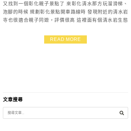
又找到一個彰化親子景點了 來彰化清水那方玩溜滑梯、
泡腳的時候 規劃彰化景點開車路線時 發現附近的清水岩
寺也很適合親子同遊，評價很高 這裡面有個清水岩生態
展示中心 免門票可以看昆蟲標本 而清水岩寺裡環境清
悠，庭園造景十分漂亮， 優美古典的古蹟建築 讓人就像
READ MORE
搭上時光機回到過去 巨型佛珠、巨型開運錢幣、甘露泉
都是特色 還可以讓小朋友餵魚，很適合假日來走走哦～
文章搜尋