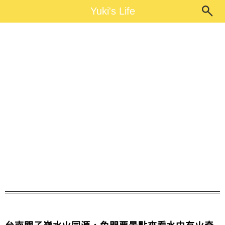
Main Menu
Yuki's Life
Yuki's Life
水火同源步道