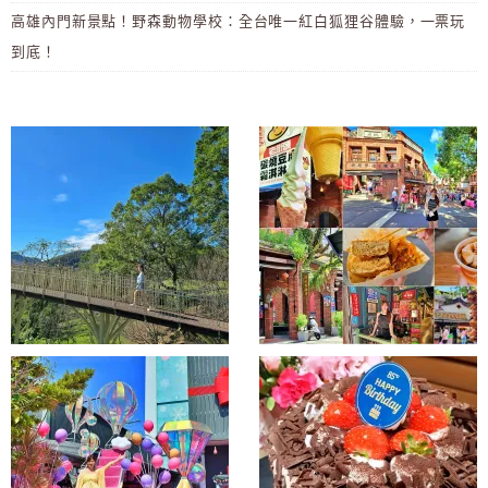
高雄內門新景點！野森動物學校：全台唯一紅白狐狸谷體驗，一票玩
到底！