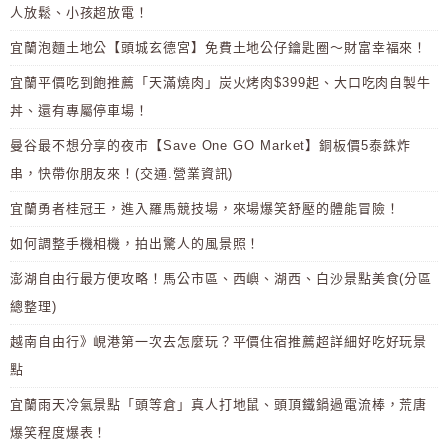
人放鬆、小孩超放電！
宜蘭泡麵土地公【頭城玄德宮】免費土地公仔鑰匙圈～財富幸福來！
宜蘭平價吃到飽推薦「天滿燒肉」炭火烤肉$399起、大口吃肉自製牛
丼、還有專屬停車場！
曼谷最不想分享的夜市【Save One GO Market】銅板價5泰銖炸
串，快帶你朋友來！(交通.營業資訊)
宜蘭勇者桂冠王，進入羅馬競技場，來場爆笑舒壓的體能冒險！
如何調整手機相機，拍出驚人的風景照！
澎湖自由行最方便攻略！馬公市區、西嶼、湖西、白沙景點美食(分區
總整理)
越南自由行》峴港第一次去怎麼玩？平價住宿推薦超詳細好吃好玩景
點
宜蘭雨天冷氣景點「頭等倉」真人打地鼠、頭頂鐵鍋過電流棒，荒唐
爆笑程度爆表！