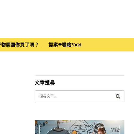
i好物開團你買了嗎？
提案❤聯絡Yuki
文章搜尋