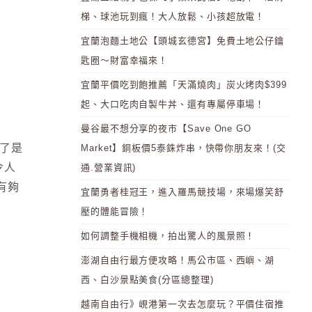
梯、球池玩到瘋！大人放鬆、小孩超放電！
宜蘭泡麵土地公【頭城玄德宮】免費土地公仔鑰
匙圈～財富幸福來！
宜蘭平價吃到飽推薦「天滿燒肉」炭火烤肉$399
起、大口吃肉自製牛丼、還有專屬停車場！
曼谷最不想分享的夜市【Save One GO
除了是
Market】銅板價5泰銖炸串，快帶你朋友來！(交
令人
通.營業資訊)
有夠
宜蘭勇者桂冠王，進入羅馬競技場，來場爆笑舒
壓的體能冒險！
如何調整手機相機，拍出驚人的風景照！
澎湖自由行最方便攻略！馬公市區、西嶼、湖
西、白沙景點美食(分區總整理)
越南自由行》峴港第一次去怎麼玩？平價住宿推