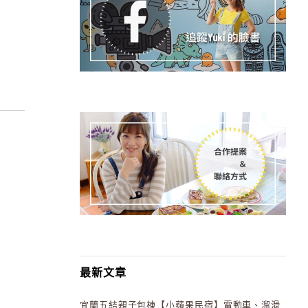
最新文章
宜蘭五結親子包棟【小蘋果民宿】電動車、溜滑