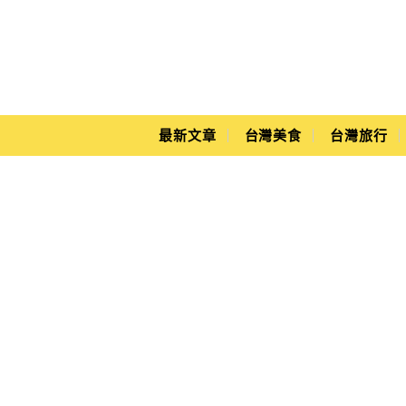
Main Menu
Yuki's Life
最新文章
台灣美食
台灣旅行
水果盤