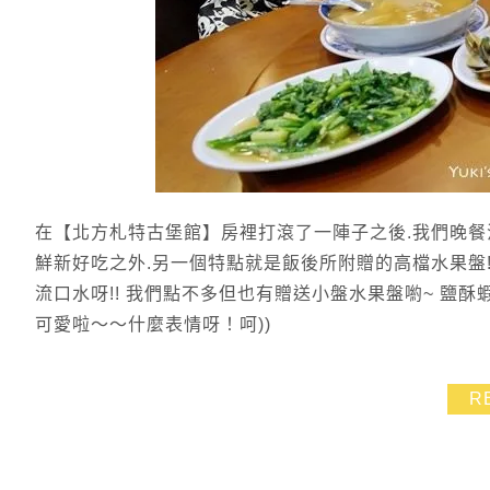
在【北方札特古堡館】房裡打滾了一陣子之後.我們晚餐
鮮新好吃之外.另一個特點就是飯後所附贈的高檔水果盤
流口水呀!! 我們點不多但也有贈送小盤水果盤喲~ 鹽酥
可愛啦～～什麼表情呀！呵))
R