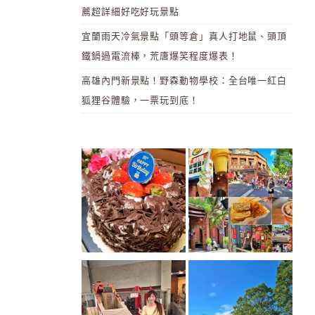
薦超詳細好吃好玩景點
宜蘭雨天冷氣景點「頭等倉」真人打地鼠、頭頂
鐵鍋過電流棒，荒唐爆笑程度爆表！
高雄內門新景點！野森動物學校：全台唯一紅白
狐狸谷體驗，一票玩到底！