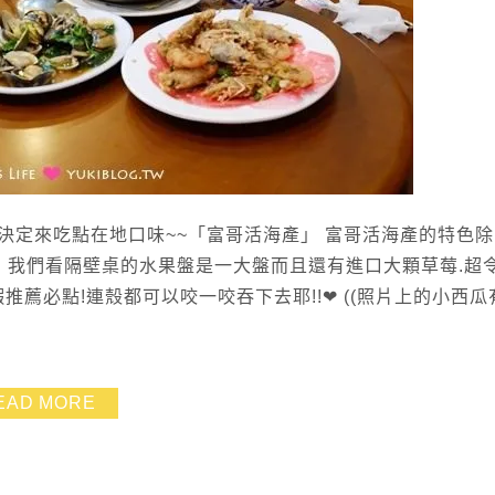
決定來吃點在地口味~~「富哥活海產」 富哥活海產的特色
! 我們看隔壁桌的水果盤是一大盤而且還有進口大顆草莓.超
蝦推薦必點!連殼都可以咬一咬吞下去耶!!❤ ((照片上的小西瓜
EAD MORE