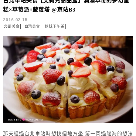
台北車站美食【艾莉兒甜品盒】滿滿草莓的夢幻蛋
糕×草莓派×藍莓塔 @京站B3
2016.02.15
北部美食
台灣美食
姐妹下午茶
那天經過台北車站時想找個地方坐.第一閃過腦海的想法