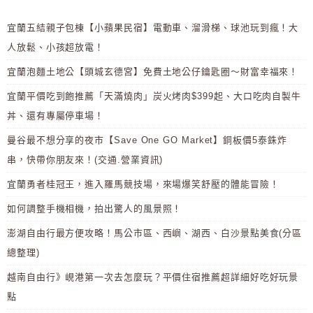
宜蘭五結親子包棟【小蘋果民宿】電動車、溜滑梯、球池玩到瘋！大
人放鬆、小孩超放電！
宜蘭泡麵土地公【頭城玄德宮】免費土地公仔鑰匙圈～財富幸福來！
宜蘭平價吃到飽推薦「天滿燒肉」炭火烤肉$399起、大口吃肉自製牛
丼、還有專屬停車場！
曼谷最不想分享的夜市【Save One GO Market】銅板價5泰銖炸
串，快帶你朋友來！(交通.營業資訊)
宜蘭勇者桂冠王，進入羅馬競技場，來場爆笑舒壓的體能冒險！
如何調整手機相機，拍出驚人的風景照！
澎湖自由行最方便攻略！馬公市區、西嶼、湖西、白沙景點美食(分區
總整理)
越南自由行》峴港第一次去怎麼玩？平價住宿推薦超詳細好吃好玩景
點