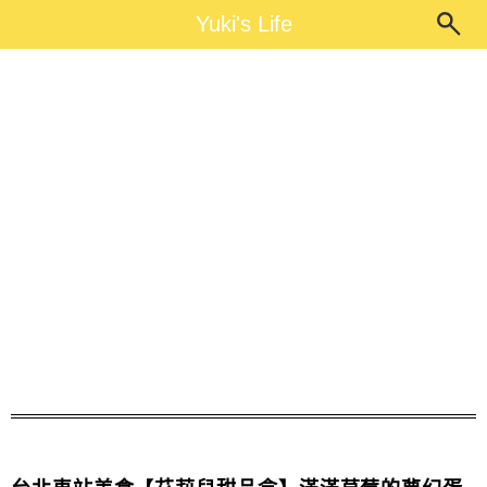
Main Menu
Yuki's Life
Yuki's Life
水果派