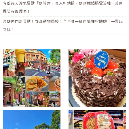
宜蘭雨天冷氣景點「頭等倉」真人打地鼠、頭頂鐵鍋過電流棒，荒唐
爆笑程度爆表！
高雄內門新景點！野森動物學校：全台唯一紅白狐狸谷體驗，一票玩
到底！