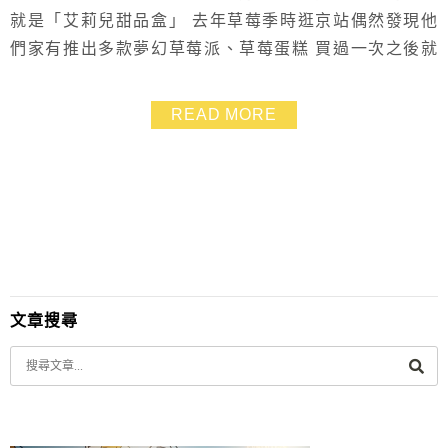
就是「艾莉兒甜品盒」 去年草莓季時逛京站偶然發現他
們家有推出多款夢幻草莓派、草莓蛋糕 買過一次之後就
此愛上艾莉兒的甜點了❤ 今年過來剛好也是草莓季.甜點
櫃裡滿滿的草莓蛋糕、草莓塔之外 還有超多款美麗如珠
READ MORE
寶的華麗甜點 每一款都讓人好想品嚐看看 個人覺得艾莉
兒的甜品水準很高.比起許多咖啡廳下午茶館的甜點還要
好看精緻又漂亮 那天雖只有一人前往.不過卻不死...
文章搜尋