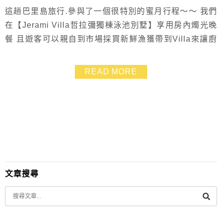
這趟巴里島旅行.參與了一個很特別的蜜月行程～～ 我們
在【Jerami Villa哲拉彌獨棟泳池別墅】享用房內燭光晚
餐 且遊客可以親自到市場採買新鮮漁獲帶到Villa來讓廚
師為你們料理❤ 這項特別又讓人驚喜的服務是透過峇里星
空旅遊才有的 若是沒有入住在【Jerami Villa】也能到他
READ MORE
們有對外營業的【Warung Jerami】餐廳吃吃看巴里島風
味亞洲料理 這篇也一併介紹我們用餐的獨棟泳池別墅Vi...
文章搜尋