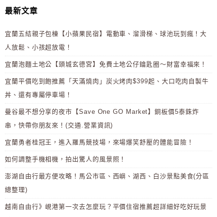
最新文章
宜蘭五結親子包棟【小蘋果民宿】電動車、溜滑梯、球池玩到瘋！大
人放鬆、小孩超放電！
宜蘭泡麵土地公【頭城玄德宮】免費土地公仔鑰匙圈～財富幸福來！
宜蘭平價吃到飽推薦「天滿燒肉」炭火烤肉$399起、大口吃肉自製牛
丼、還有專屬停車場！
曼谷最不想分享的夜市【Save One GO Market】銅板價5泰銖炸
串，快帶你朋友來！(交通.營業資訊)
宜蘭勇者桂冠王，進入羅馬競技場，來場爆笑舒壓的體能冒險！
如何調整手機相機，拍出驚人的風景照！
澎湖自由行最方便攻略！馬公市區、西嶼、湖西、白沙景點美食(分區
總整理)
越南自由行》峴港第一次去怎麼玩？平價住宿推薦超詳細好吃好玩景