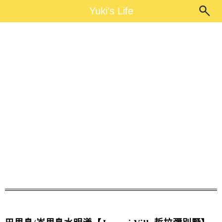
Main Menu
Yuki's Life
Yuki's Life
水明漾Villa