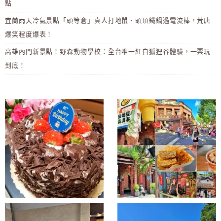
點
宜蘭雨天冷氣景點「頭等倉」真人打地鼠、頭頂鐵鍋過電流棒，荒唐
爆笑程度爆表！
高雄內門新景點！野森動物學校：全台唯一紅白狐狸谷體驗，一票玩
到底！