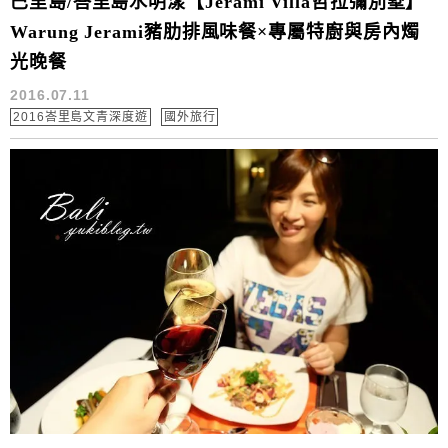
巴里島/峇里島水明漾【Jerami Villa哲拉彌別墅】
Warung Jerami豬肋排風味餐×專屬特廚與房內燭
光晚餐
2016.07.11
2016峇里島文青深度遊
國外旅行