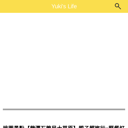
Main Menu
Yuki's Life
Yuki's Life
水利署