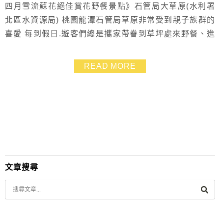
四月雪流蘇花絕佳賞花野餐景點》石管局大草原(水利署
北區水資源局) 桃園龍潭石管局草原非常受到親子族群的
喜愛 每到假日.遊客們總是攜家帶眷到草坪處來野餐、進
行草地活動 小朋友玩球、吹泡泡、玩飛盤~甚至奔跑~都
能玩得相當開心 加上附近好停車.更是適合帶著長輩來享
READ MORE
受陽光 跟朋友們約親子趴也不錯！ 每到四月.流蘇花盛開
時也吸引許多攝影愛好者前往取景
文章搜尋