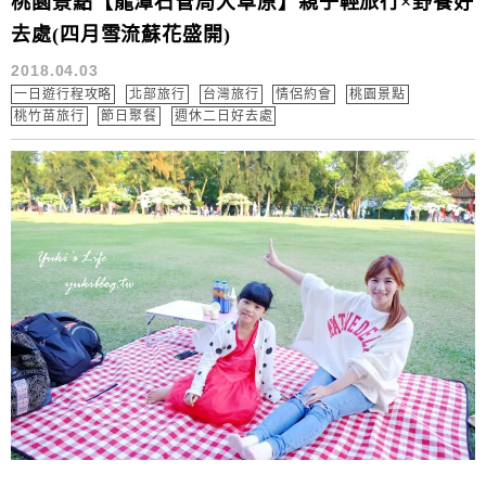
桃園景點【龍潭石管局大草原】親子輕旅行×野餐好
去處(四月雪流蘇花盛開)
2018.04.03
一日遊行程攻略
北部旅行
台灣旅行
情侶約會
桃園景點
桃竹苗旅行
節日聚餐
週休二日好去處