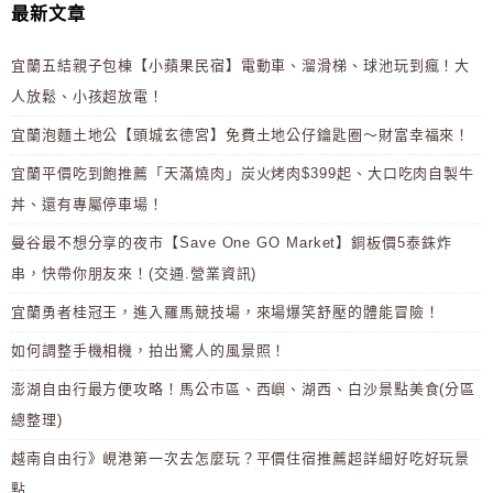
最新文章
宜蘭五結親子包棟【小蘋果民宿】電動車、溜滑梯、球池玩到瘋！大
人放鬆、小孩超放電！
宜蘭泡麵土地公【頭城玄德宮】免費土地公仔鑰匙圈～財富幸福來！
宜蘭平價吃到飽推薦「天滿燒肉」炭火烤肉$399起、大口吃肉自製牛
丼、還有專屬停車場！
曼谷最不想分享的夜市【Save One GO Market】銅板價5泰銖炸
串，快帶你朋友來！(交通.營業資訊)
宜蘭勇者桂冠王，進入羅馬競技場，來場爆笑舒壓的體能冒險！
如何調整手機相機，拍出驚人的風景照！
澎湖自由行最方便攻略！馬公市區、西嶼、湖西、白沙景點美食(分區
總整理)
越南自由行》峴港第一次去怎麼玩？平價住宿推薦超詳細好吃好玩景
點