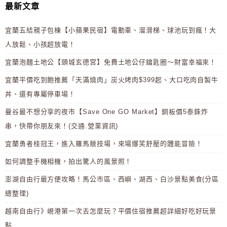
最新文章
宜蘭五結親子包棟【小蘋果民宿】電動車、溜滑梯、球池玩到瘋！大
人放鬆、小孩超放電！
宜蘭泡麵土地公【頭城玄德宮】免費土地公仔鑰匙圈～財富幸福來！
宜蘭平價吃到飽推薦「天滿燒肉」炭火烤肉$399起、大口吃肉自製牛
丼、還有專屬停車場！
曼谷最不想分享的夜市【Save One GO Market】銅板價5泰銖炸
串，快帶你朋友來！(交通.營業資訊)
宜蘭勇者桂冠王，進入羅馬競技場，來場爆笑舒壓的體能冒險！
如何調整手機相機，拍出驚人的風景照！
澎湖自由行最方便攻略！馬公市區、西嶼、湖西、白沙景點美食(分區
總整理)
越南自由行》峴港第一次去怎麼玩？平價住宿推薦超詳細好吃好玩景
點