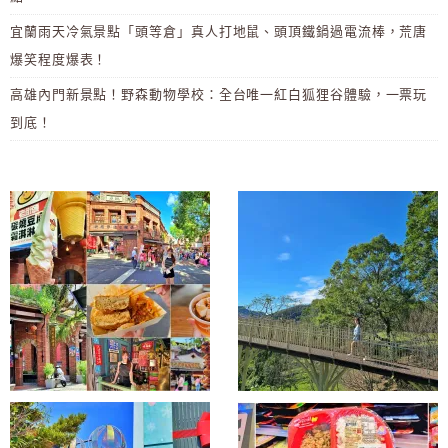
宜蘭雨天冷氣景點「頭等倉」真人打地鼠、頭頂鐵鍋過電流棒，荒唐
爆笑程度爆表！
高雄內門新景點！野森動物學校：全台唯一紅白狐狸谷體驗，一票玩
到底！