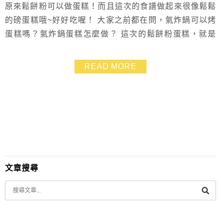
原來鬆餅粉可以做蛋糕！而且這次的食譜做起來很像鬆鬆
的磅蛋糕哦~好好吃喔！ 大家之前都在問，氣炸鍋可以烤
蛋糕嗎？氣炸鍋蛋糕怎麼做？ 這次的鬆餅粉蛋糕，就是
氣炸鍋烤出來的喲～一起來做看看！ 在找好工具的朋友
們，我推薦這台伊萊克斯手持電動攪拌機喲～ 👩‍🍳想買
READ MORE
的在這裡▶伊萊克斯手持電動攪拌機+美國OXO廚房小物
✎OXO商品單件85折，任選3件以上79折優惠~ ✎訂單中
有購買伊萊克斯手持電動攪拌機，即可...
文章搜尋