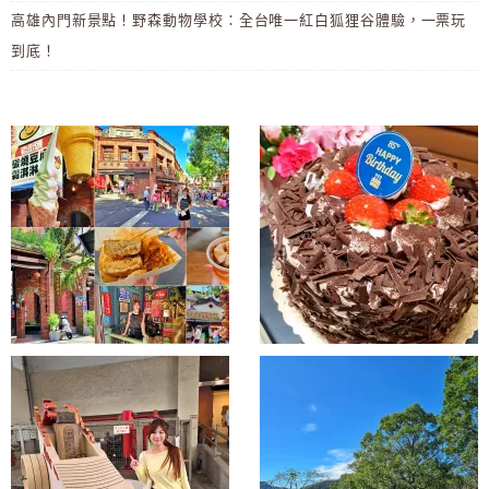
高雄內門新景點！野森動物學校：全台唯一紅白狐狸谷體驗，一票玩
到底！