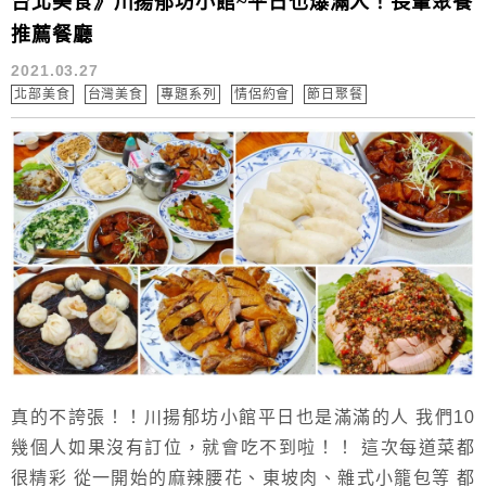
台北美食》川揚郁坊小館~平日也爆滿人！長輩聚餐
推薦餐廳
2021.03.27
北部美食
台灣美食
專題系列
情侶約會
節日聚餐
真的不誇張！！川揚郁坊小館平日也是滿滿的人 我們10
幾個人如果沒有訂位，就會吃不到啦！！ 這次每道菜都
很精彩 從一開始的麻辣腰花、東坡肉、雜式小籠包等 都