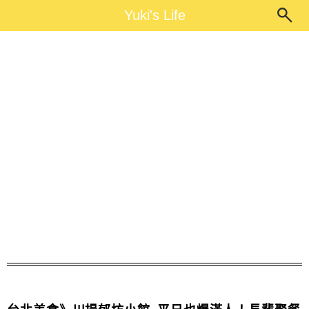
Main Menu
Yuki's Life
Yuki's Life
母親節餐廳