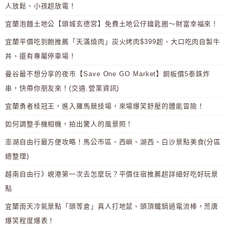
人放鬆、小孩超放電！
宜蘭泡麵土地公【頭城玄德宮】免費土地公仔鑰匙圈～財富幸福來！
宜蘭平價吃到飽推薦「天滿燒肉」炭火烤肉$399起、大口吃肉自製牛
丼、還有專屬停車場！
曼谷最不想分享的夜市【Save One GO Market】銅板價5泰銖炸
串，快帶你朋友來！(交通.營業資訊)
宜蘭勇者桂冠王，進入羅馬競技場，來場爆笑舒壓的體能冒險！
如何調整手機相機，拍出驚人的風景照！
澎湖自由行最方便攻略！馬公市區、西嶼、湖西、白沙景點美食(分區
總整理)
越南自由行》峴港第一次去怎麼玩？平價住宿推薦超詳細好吃好玩景
點
宜蘭雨天冷氣景點「頭等倉」真人打地鼠、頭頂鐵鍋過電流棒，荒唐
爆笑程度爆表！