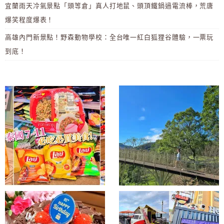
宜蘭雨天冷氣景點「頭等倉」真人打地鼠、頭頂鐵鍋過電流棒，荒唐
爆笑程度爆表！
高雄內門新景點！野森動物學校：全台唯一紅白狐狸谷體驗，一票玩
到底！