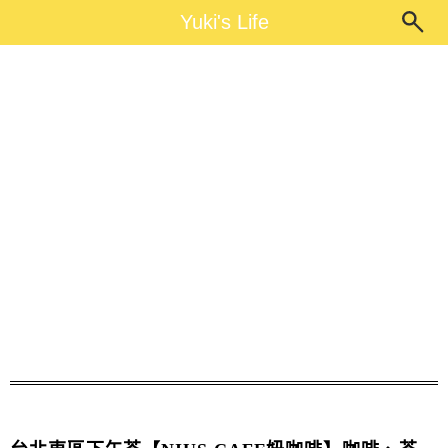
Main Menu
Yuki's Life
Yuki's Life
歐蕾