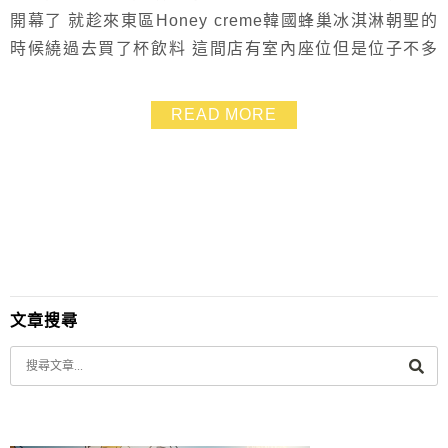
開幕了 就趁來東區Honey creme韓國蜂巢冰淇淋朝聖的
時候繞過去買了杯飲料 這間店有室內座位但是位子不多
可愛的地方是在門口的裝潢.很韓風也女孩兒風格
READ MORE
文章搜尋