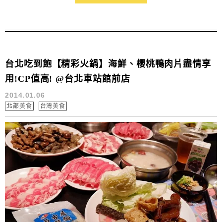
吃了幾家令人會豎起大拇指的餐廳.真怕還沒冬天就要囤
積肥肉了呀....... >////////<
台北吃到飽【精彩火鍋】海鮮、櫻桃鴨肉片盡情享
用!CP值高! @台北車站館前店
2014.01.06
北部美食
台灣美食