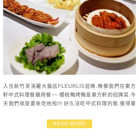
入住新竹芙洛麗大飯店FLEURLIS這晚.晚餐我們在東方
軒中式料理餐廳用餐~~ 櫻桃鴨烤鴨是東方軒的招牌菜.今
天我們就是要來吃他啦!!! 好久沒吃中式料理的我.覺得東
方軒的菜色口味清爽獨特.吃起來不油膩味道又細緻讓人
回味❤ 最後甜點的招牌手工木桶豆花讓人幸福的哩~~~~
READ MORE
每一道我都覺得好好吃喔!!