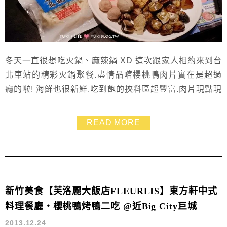
冬天一直很想吃火鍋、麻辣鍋 XD 這次跟家人相約來到台
北車站的精彩火鍋聚餐.盡情品嚐櫻桃鴨肉片實在是超過
癮的啦! 海鮮也很新鮮.吃到飽的挾料區超豐富.肉片現點現
切...我都不知從何下手了~~ 我覺得精彩火鍋價格便宜料
又豐富.很適合聚餐.CP值超高! 我們訂位時是後補耶.人
READ MORE
氣有夠旺@@
新竹美食【芙洛麗大飯店FLEURLIS】東方軒中式
料理餐廳‧櫻桃鴨烤鴨二吃 @近Big City巨城
2013.12.24