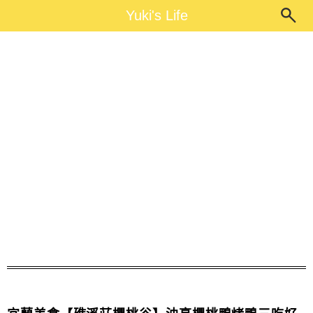
Main Menu
Yuki's Life
Yuki's Life
櫻桃鴨