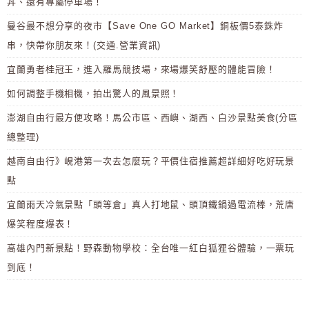
丼、還有專屬停車場！
曼谷最不想分享的夜市【Save One GO Market】銅板價5泰銖炸
串，快帶你朋友來！(交通.營業資訊)
宜蘭勇者桂冠王，進入羅馬競技場，來場爆笑舒壓的體能冒險！
如何調整手機相機，拍出驚人的風景照！
澎湖自由行最方便攻略！馬公市區、西嶼、湖西、白沙景點美食(分區
總整理)
越南自由行》峴港第一次去怎麼玩？平價住宿推薦超詳細好吃好玩景
點
宜蘭雨天冷氣景點「頭等倉」真人打地鼠、頭頂鐵鍋過電流棒，荒唐
爆笑程度爆表！
高雄內門新景點！野森動物學校：全台唯一紅白狐狸谷體驗，一票玩
到底！