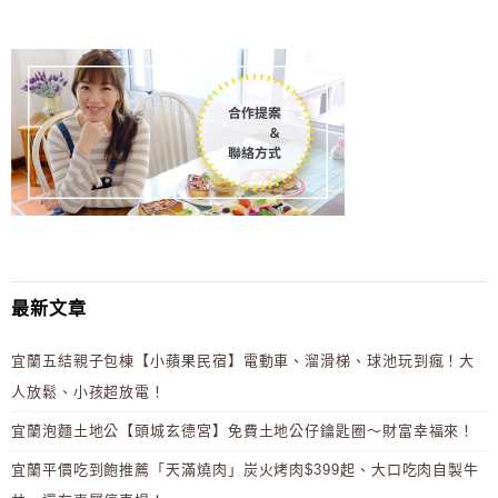
最新文章
宜蘭五結親子包棟【小蘋果民宿】電動車、溜滑梯、球池玩到瘋！大
人放鬆、小孩超放電！
宜蘭泡麵土地公【頭城玄德宮】免費土地公仔鑰匙圈～財富幸福來！
宜蘭平價吃到飽推薦「天滿燒肉」炭火烤肉$399起、大口吃肉自製牛