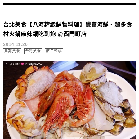
台北美食【八海精緻鍋物料理】豐富海鮮、超多食
材火鍋麻辣鍋吃到飽 @西門町店
2014.11.20
北部美食
台灣美食
節日聚餐