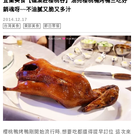
宜蘭美食【礁溪莊櫻桃谷】油亮櫻桃鴨烤鴨三吃好
銷魂呀~~不油膩又脆又多汁
2014.12.17
台灣美食
東部美食
節日聚餐
櫻桃鴨烤鴨剛開始流行時.想要吃都還得提早訂位 這次來