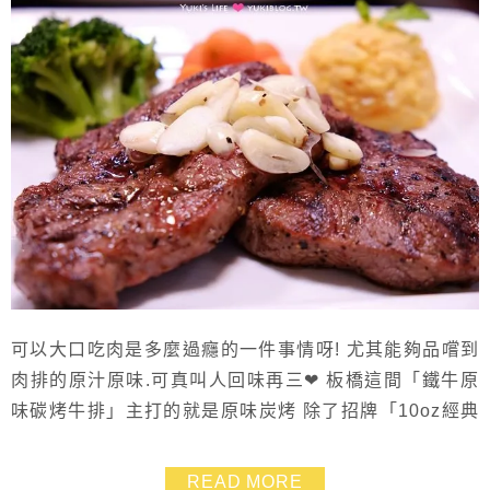
可以大口吃肉是多麼過癮的一件事情呀! 尤其能夠品嚐到
肉排的原汁原味.可真叫人回味再三❤ 板橋這間「鐵牛原
味碳烤牛排」主打的就是原味炭烤 除了招牌「10oz經典
板腱牛小排」鮮嫩多汁是我的心頭好之外 沒想到就連櫻
桃鴨、雞排、豬排都讓人滿意~~ 好有口福的我最近接連
READ MORE