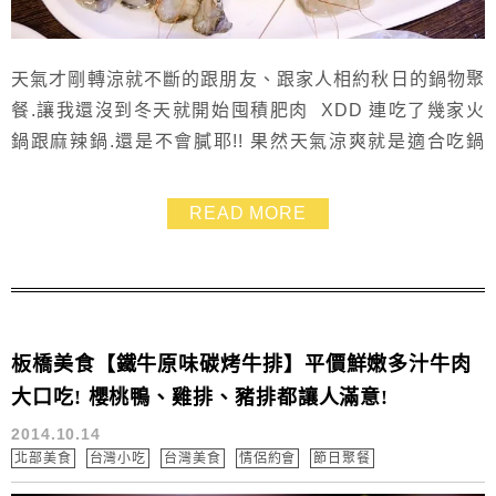
天氣才剛轉涼就不斷的跟朋友、跟家人相約秋日的鍋物聚
餐.讓我還沒到冬天就開始囤積肥肉 XDD 連吃了幾家火
鍋跟麻辣鍋.還是不會膩耶!! 果然天氣涼爽就是適合吃鍋
^^b 這次來去「八海精緻鍋物料理」吃到飽 看上它海鮮
食材豐富.青菜及其它的甜點都相當多樣化.很適合一家大
READ MORE
小聚餐 照片上的深海胭脂蝦是店裡招牌.每次一出來就被
搶光@0@ 手腳真的要快!!!
板橋美食【鐵牛原味碳烤牛排】平價鮮嫩多汁牛肉
大口吃! 櫻桃鴨、雞排、豬排都讓人滿意!
2014.10.14
北部美食
台灣小吃
台灣美食
情侶約會
節日聚餐