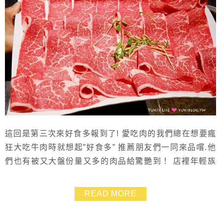
這回是第三次來好食多報到了! 愛吃肉的我們總在想要瘋
狂大吃牛肉時就想起”好食多” 推薦朋友們一同來品嚐.他
們也有被又大盤份量又多的肉品給驚艷到！ 店裡年輕族
群居多.還好假日有提早訂位.不然想要用餐時段搶到一席
座位還是有困難度的呢！
READ MORE